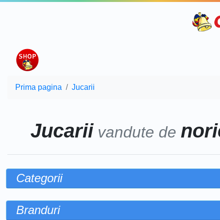
Prima pagina
Jucarii
Jucarii
nori
vandute de
Categorii
Branduri