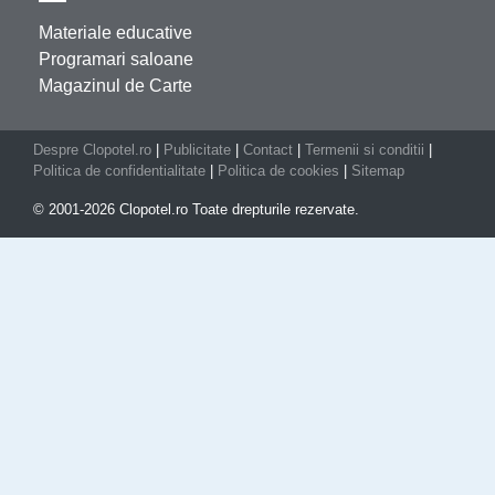
Materiale educative
Programari saloane
Magazinul de Carte
Despre Clopotel.ro
|
Publicitate
|
Contact
|
Termenii si conditii
|
Politica de confidentialitate
|
Politica de cookies
|
Sitemap
© 2001-2026 Clopotel.ro Toate drepturile rezervate.