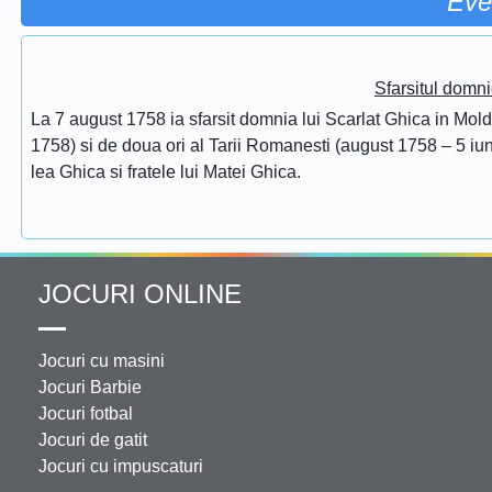
Eve
Sfarsitul domni
La 7 august 1758 ia sfarsit domnia lui Scarlat Ghica in Mol
1758) si de doua ori al Tarii Romanesti (august 1758 – 5 iuni
lea Ghica si fratele lui Matei Ghica.
JOCURI ONLINE
Jocuri cu masini
Jocuri Barbie
Jocuri fotbal
Jocuri de gatit
Jocuri cu impuscaturi