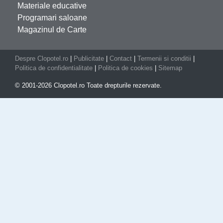
Materiale educative
Programari saloane
Magazinul de Carte
Despre Clopotel.ro
|
Publicitate
|
Contact
|
Termenii si conditii
|
Politica de confidentialitate
|
Politica de cookies
|
Sitemap
© 2001-2026 Clopotel.ro Toate drepturile rezervate.