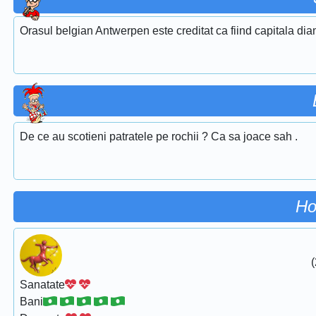
Orasul belgian Antwerpen este creditat ca fiind capitala dia
De ce au scotieni patratele pe rochii ? Ca sa joace sah .
Ho
(
Sanatate
Bani