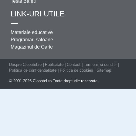
Teste Baieti
LINK-URI UTILE
Materiale educative
Programari saloane
Magazinul de Carte
Despre Clopotel.ro
|
Publicitate
|
Contact
|
Termenii si conditii
|
Politica de confidentialitate
|
Politica de cookies
|
Sitemap
© 2001-2026 Clopotel.ro Toate drepturile rezervate.