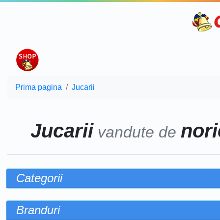
Prima pagina
Jucarii
Jucarii
nori
vandute de
Categorii
Branduri