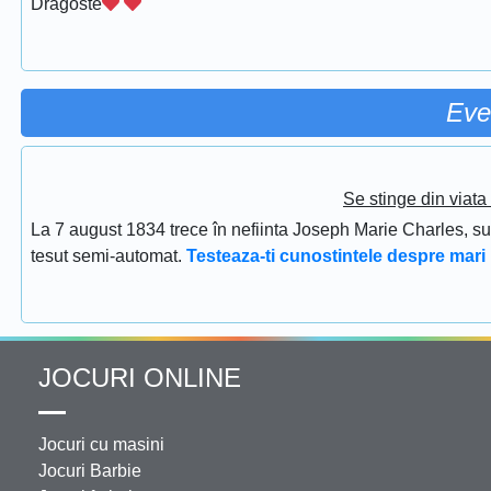
Dragoste
Eve
Se stinge din viat
La 7 august 1834 trece în nefiinta Joseph Marie Charles, s
tesut semi-automat.
Testeaza-ti cunostintele despre mari 
JOCURI ONLINE
Jocuri cu masini
Jocuri Barbie