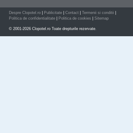
Despre Clopotel.ro
|
Publicitate
|
Contact
|
Termenii si conditii
|
Politica de confidentialitate
|
Politica de cookies
|
Sitemap
© 2001-2026 Clopotel.ro Toate drepturile rezervate.