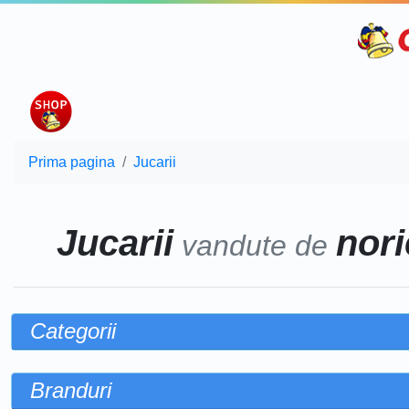
Prima pagina
Jucarii
Jucarii
nori
vandute de
Categorii
Branduri