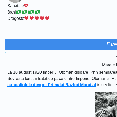
Sanatate
Bani
Dragoste
Eve
Marele 
La 10 august 1920 Imperiul Otoman dispare. Prin semnarea Tra
Sevres a fost un tratat de pace dintre Imperiul Otoman si Put
cunostintele despre Primului Razboi Mondial
in sectiun