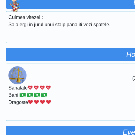
Culmea vitezei :
Sa alergi in jurul unui stalp pana iti vezi spatele.
Ho
(
Sanatate
Bani
Dragoste
Eve