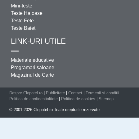
Mini-teste
Teste Haioase
Teste Fete
Teste Baieti
LINK-URI UTILE
Materiale educative
Programari saloane
Magazinul de Carte
Despre Clopotel.ro
|
Publicitate
|
Contact
|
Termenii si conditii
|
Politica de confidentialitate
|
Politica de cookies
|
Sitemap
© 2001-2026 Clopotel.ro Toate drepturile rezervate.