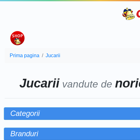
Prima pagina
Jucarii
Jucarii
nori
vandute de
Categorii
Branduri