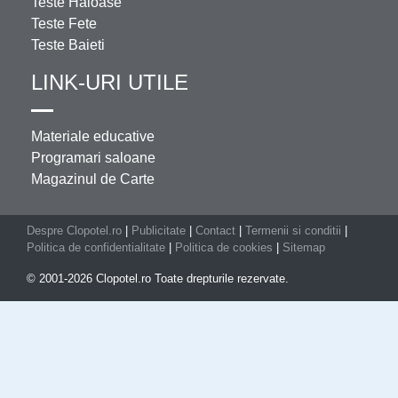
Teste Haioase
Teste Fete
Teste Baieti
LINK-URI UTILE
Materiale educative
Programari saloane
Magazinul de Carte
Despre Clopotel.ro
|
Publicitate
|
Contact
|
Termenii si conditii
|
Politica de confidentialitate
|
Politica de cookies
|
Sitemap
© 2001-2026 Clopotel.ro Toate drepturile rezervate.