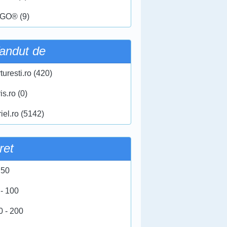
GO® (9)
andut de
turesti.ro (420)
ris.ro (0)
iel.ro (5142)
ret
 50
 - 100
0 - 200