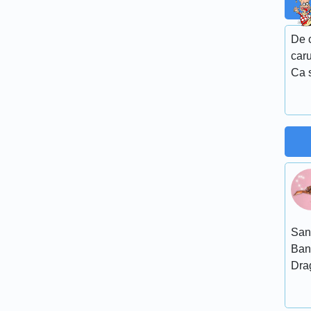
De c
caru
Ca s
San
Ban
Dra