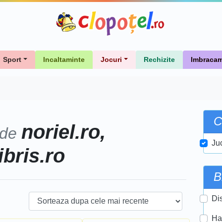
Sport
Incaltaminte
Jocuri
Rechizite
Imbracam
C
noriel.ro,
 de
Ju
ibris.ro
B
Di
Ha