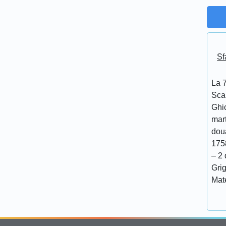
Sf
La 7
Scar
Ghi
mar
doua
175
– 2 
Grig
Mat