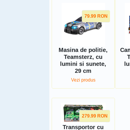
79.99
RON
Masina de politie,
Cam
Teamsterz, cu
lumini si sunete,
lu
29 cm
Vezi produs
279.99
RON
Transportor cu