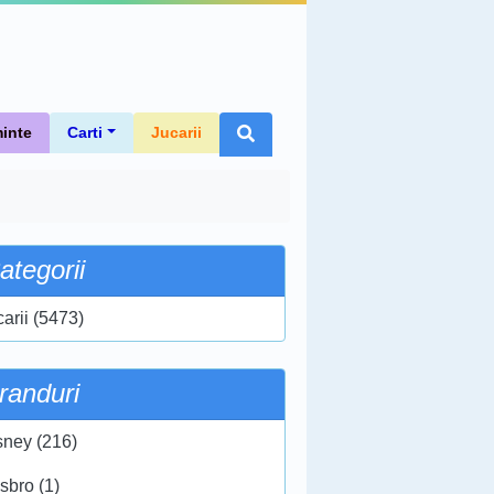
inte
Carti
Jucarii
ategorii
carii (5473)
randuri
sney (216)
sbro (1)