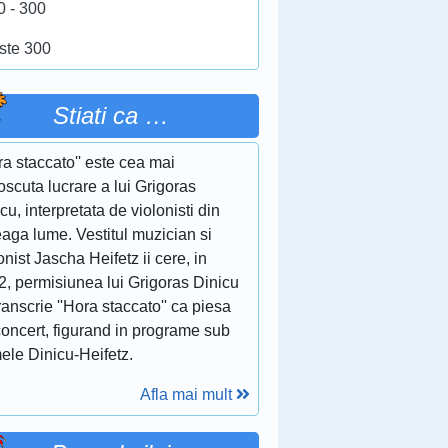
0 - 300
ste 300
Stiati ca …
ra staccato'' este cea mai
scuta lucrare a lui Grigoras
cu, interpretata de violonisti din
eaga lume. Vestitul muzician si
onist Jascha Heifetz ii cere, in
2, permisiunea lui Grigoras Dinicu
ranscrie ''Hora staccato'' ca piesa
concert, figurand in programe sub
ele Dinicu-Heifetz.
Afla mai mult