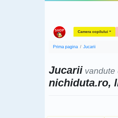
Camera copilului
Prima pagina
Jucarii
Jucarii
vandute
nichiduta.ro, l
Sorteaza dupa