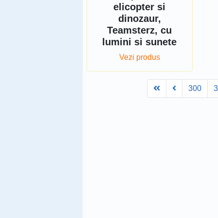
elicopter si
dinozaur,
Teamsterz, cu
lumini si sunete
Vezi produs
First
Prev
300