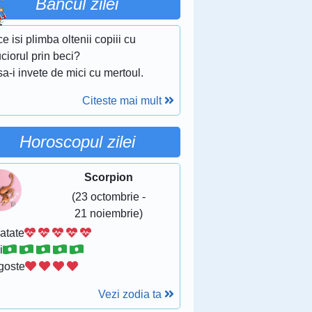
Bancul zilei
e isi plimba oltenii copiii cu
ciorul prin beci?
a-i invete de mici cu mertoul.
Citeste mai mult
Horoscopul zilei
Scorpion
(23 octombrie -
21 noiembrie)
atate
i
goste
Vezi zodia ta