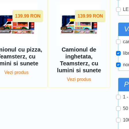
LE
139.99
RON
139.99
RON
V
car
ionul cu pizza,
Camionul de
lib
Teamsterz, cu
inghetata,
mini si sunete
Teamsterz, cu
nor
lumini si sunete
Vezi produs
Vezi produs
P
1 -
50
10