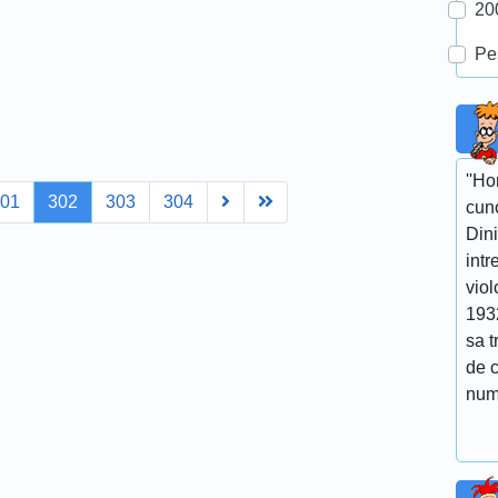
20
Pe
''Ho
Next
Last
301
302
303
304
cuno
Dini
intr
viol
193
sa t
de 
num