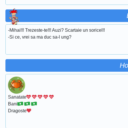
-Mihai!!! Trezeste-te!!! Auzi? Scartaie un soricel!!
-Si ce, vrei sa ma duc sa-l ung?
Ho
Sanatate
Bani
Dragoste