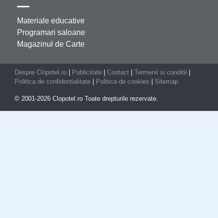
Materiale educative
Programari saloane
Magazinul de Carte
Despre Clopotel.ro
|
Publicitate
|
Contact
|
Termenii si conditii
|
Politica de confidentialitate
|
Politica de cookies
|
Sitemap
© 2001-2026 Clopotel.ro Toate drepturile rezervate.