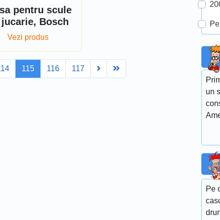
20
sa pentru scule
 jucarie, Bosch
Pe
Vezi produs
Next
Last
114
115
116
117
Prim
un s
con
Ame
Pe o
casc
drum