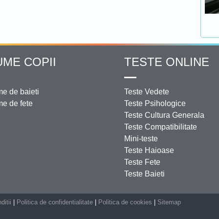
UME COPII
TESTE ONLINE
e de baieti
Teste Vedete
e de fete
Teste Psihologice
Teste Cultura Generala
Teste Compatibilitate
Mini-teste
Teste Haioase
Teste Fete
Teste Baieti
ditii
|
Politica de confidentialitate
|
Politica de cookies
|
Sitemap