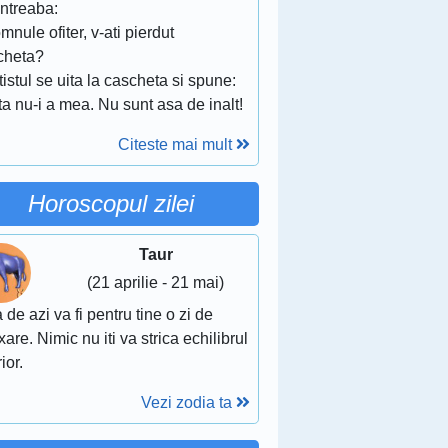
 intreaba:
mnule ofiter, v-ati pierdut
cheta?
tistul se uita la cascheta si spune:
ta nu-i a mea. Nu sunt asa de inalt!
Citeste mai mult
Horoscopul zilei
Taur
(21 aprilie - 21 mai)
 de azi va fi pentru tine o zi de
xare. Nimic nu iti va strica echilibrul
rior.
Vezi zodia ta