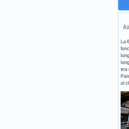
A i
La 6
func
lung
lung
era 
Par
ul c