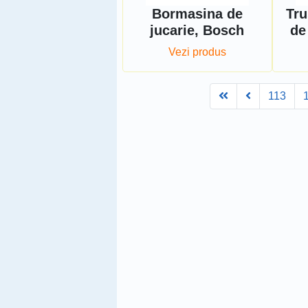
Bormasina de
Tru
jucarie, Bosch
de
Vezi produs
First
Prev
113