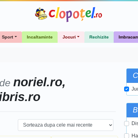
Sport
Incaltaminte
Jocuri
Rechizite
Imbracam
C
noriel.ro,
 de
Ju
ibris.ro
B
Di
Ha