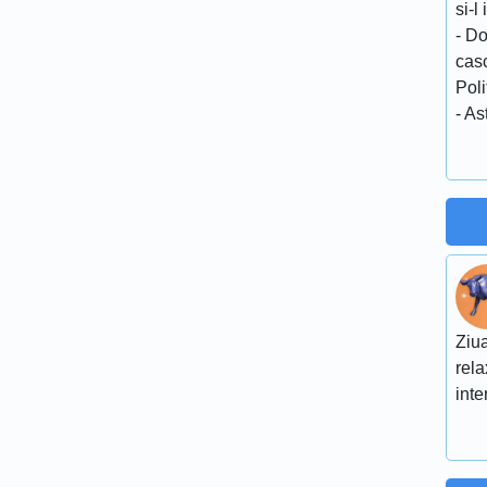
si-l
- Do
cas
Poli
- As
Ziua
rela
inte