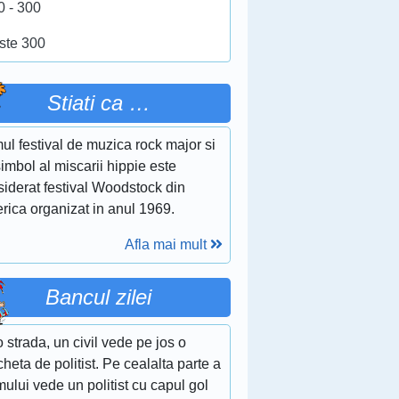
0 - 300
ste 300
Stiati ca …
ul festival de muzica rock major si
imbol al miscarii hippie este
siderat festival Woodstock din
rica organizat in anul 1969.
Afla mai mult
Bancul zilei
 strada, un civil vede pe jos o
heta de politist. Pe cealalta parte a
ului vede un politist cu capul gol