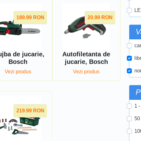
LE
189.99
RON
20.99
RON
V
car
ujba de jucarie,
Autofiletanta de
lib
Bosch
jucarie, Bosch
nor
Vezi produs
Vezi produs
P
1 -
219.99
RON
50
10