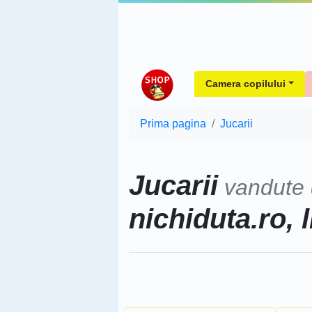
Camera copilului
Prima pagina
Jucarii
Jucarii
vandute
nichiduta.ro, l
Sorteaza dupa