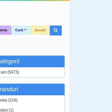
inte
Carti
Jucarii
ategorii
carii (5473)
randuri
sney (216)
sbro (1)