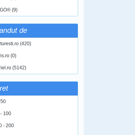
GO® (9)
andut de
turesti.ro (420)
ris.ro (0)
iel.ro (5142)
ret
 50
 - 100
0 - 200