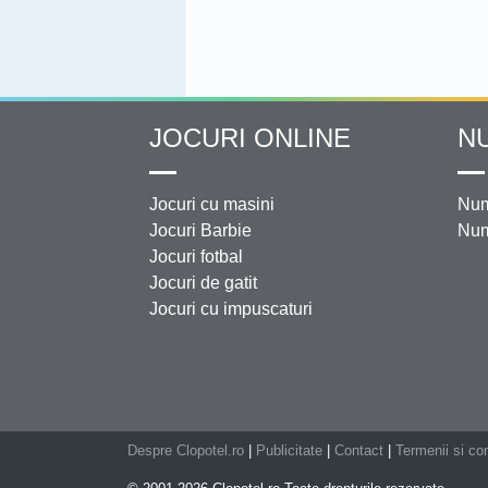
JOCURI ONLINE
N
Jocuri cu masini
Num
Jocuri Barbie
Num
Jocuri fotbal
Jocuri de gatit
Jocuri cu impuscaturi
Despre Clopotel.ro
|
Publicitate
|
Contact
|
Termenii si con