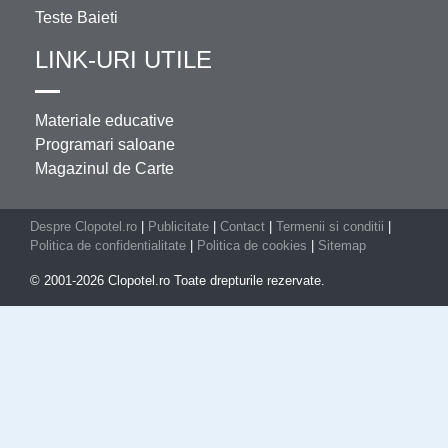
Teste Baieti
LINK-URI UTILE
Materiale educative
Programari saloane
Magazinul de Carte
Despre Clopotel.ro
|
Publicitate
|
Contact
|
Termenii si conditii
|
Politica de confidentialitate
|
Politica de cookies
|
Sitemap
© 2001-2026 Clopotel.ro Toate drepturile rezervate.