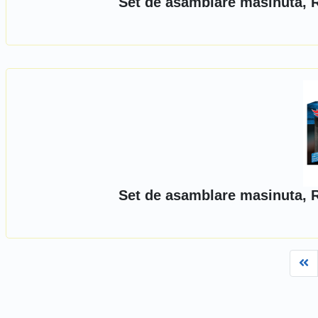
Set de asamblare masinuta, 
Set de asamblare masinuta, 
Fi