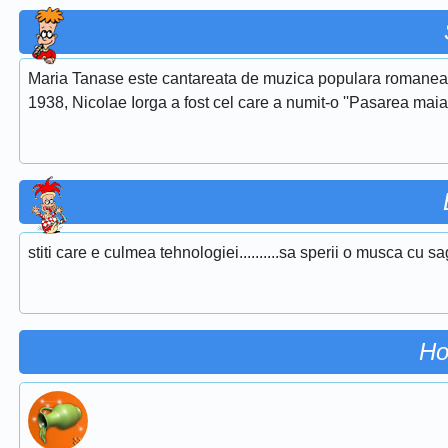
Maria Tanase este cantareata de muzica populara romaneasca
1938, Nicolae Iorga a fost cel care a numit-o ''Pasarea maias
stiti care e culmea tehnologiei..........sa sperii o musca cu 
Ho