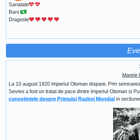
Sanatate
Bani
Dragoste
Eve
Marele 
La 10 august 1920 Imperiul Otoman dispare. Prin semnarea Tra
Sevres a fost un tratat de pace dintre Imperiul Otoman si Put
cunostintele despre Primului Razboi Mondial
in sectiun