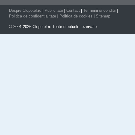
Despre Clopotel.ro
|
Publicitate
|
Contact
|
Termenii si conditii
|
Politica de confidentialitate
|
Politica de cookies
|
Sitemap
© 2001-2026 Clopotel.ro Toate drepturile rezervate.