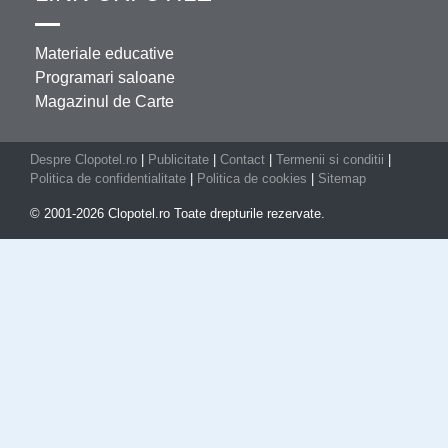
Materiale educative
Programari saloane
Magazinul de Carte
Despre Clopotel.ro
|
Publicitate
|
Contact
|
Termenii si conditii
|
Politica de confidentialitate
|
Politica de cookies
|
Sitemap
© 2001-2026 Clopotel.ro Toate drepturile rezervate.