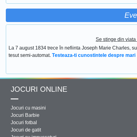
Eve
Se stinge din viat
La 7 august 1834 trece în nefiinta Joseph Marie Charles, s
tesut semi-automat.
Testeaza-ti cunostintele despre mari 
JOCURI ONLINE
Jocuri cu masini
Jocuri Barbie
Jocuri fotbal
Jocuri de gatit