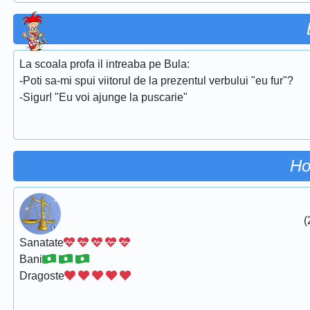
La scoala profa il intreaba pe Bula:
-Poti sa-mi spui viitorul de la prezentul verbului "eu fur"?
-Sigur! "Eu voi ajunge la puscarie"
Ho
(
Sanatate
Bani
Dragoste