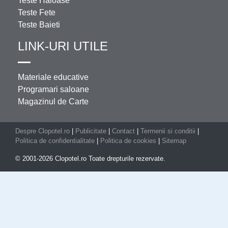
Teste Haioase
Teste Fete
Teste Baieti
LINK-URI UTILE
Materiale educative
Programari saloane
Magazinul de Carte
Despre Clopotel.ro
|
Publicitate
|
Contact
|
Termenii si conditii
|
Politica de confidentialitate
|
Politica de cookies
|
Sitemap
© 2001-2026 Clopotel.ro Toate drepturile rezervate.