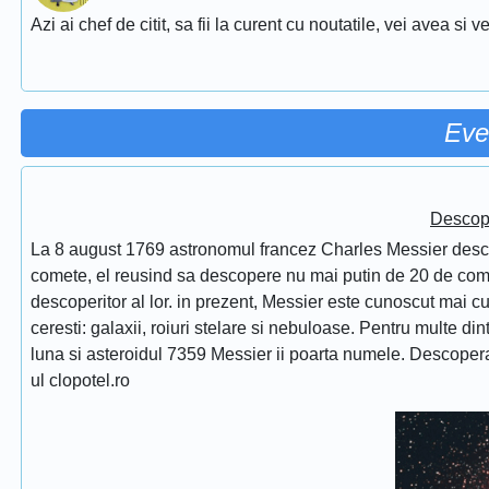
Azi ai chef de citit, sa fii la curent cu noutatile, vei avea si
Eve
Descope
La 8 august 1769 astronomul francez Charles Messier desc
comete, el reusind sa descopere nu mai putin de 20 de comet
descoperitor al lor. in prezent, Messier este cunoscut mai 
ceresti: galaxii, roiuri stelare si nebuloase. Pentru multe di
luna si asteroidul 7359 Messier ii poarta numele. Descope
ul clopotel.ro