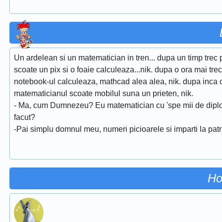
Un ardelean si un matematician in tren... dupa un timp trec 
scoate un pix si o foaie calculeaza...nik. dupa o ora mai tr
notebook-ul calculeaza, mathcad alea alea, nik. dupa inca c
matematicianul scoate mobilul suna un prieten, nik.
- Ma, cum Dumnezeu? Eu matematician cu 'spe mii de diplo
facut?
-Pai simplu domnul meu, numeri picioarele si imparti la patru
Ho