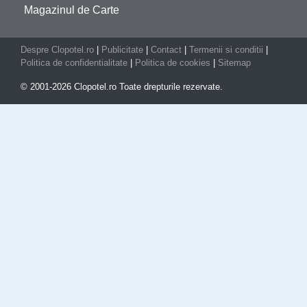
Magazinul de Carte
Despre Clopotel.ro
|
Publicitate
|
Contact
|
Termenii si conditii
|
Politica de confidentialitate
|
Politica de cookies
|
Sitemap
© 2001-2026 Clopotel.ro Toate drepturile rezervate.