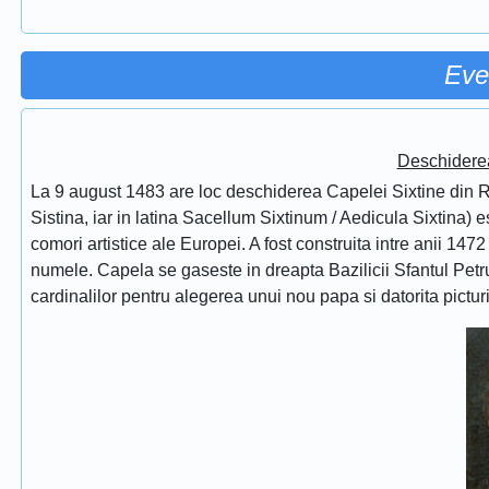
Eve
Deschidere
La 9 august 1483 are loc deschiderea Capelei Sixtine din Ro
Sistina, iar in latina Sacellum Sixtinum / Aedicula Sixtina) 
comori artistice ale Europei. A fost construita intre anii 1472
numele. Capela se gaseste in dreapta Bazilicii Sfantul Petru
cardinalilor pentru alegerea unui nou papa si datorita pictur