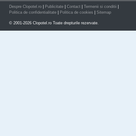
Despre Clopotel.ro
|
Publicitate
|
Contact
|
Termenii si conditii
|
Politica de confidentialitate
|
Politica de cookies
|
Sitemap
© 2001-2026 Clopotel.ro Toate drepturile rezervate.