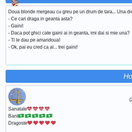
Doua blonde mergeau cu greu pe un drum de tara... Una din
- Ce cari draga in geanta asta?
- Gaini!
- Daca pot ghici cate gaini ai in geanta, imi dai si mie una?
- Ti le dau pe amandoua!
- Ok, pai eu cred ca ai... trei gaini!
Ho
(
Sanatate
Bani
Dragoste