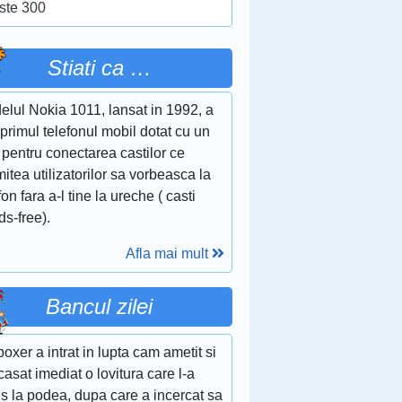
ste 300
Stiati ca …
elul Nokia 1011, lansat in 1992, a
 primul telefonul mobil dotat cu un
 pentru conectarea castilor ce
itea utilizatorilor sa vorbeasca la
fon fara a-l tine la ureche ( casti
s-free).
Afla mai mult
Bancul zilei
oxer a intrat in lupta cam ametit si
casat imediat o lovitura care l-a
is la podea, dupa care a incercat sa