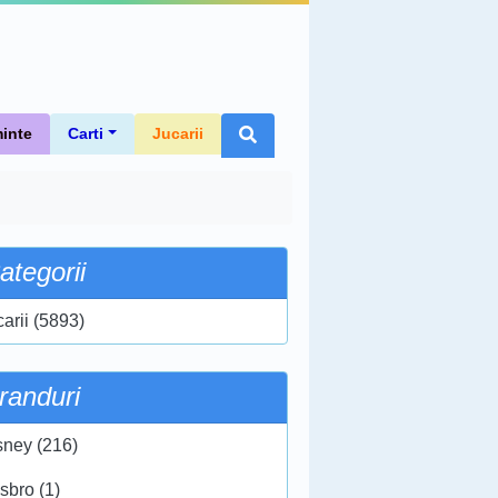
inte
Carti
Jucarii
ategorii
carii (5893)
randuri
sney (216)
sbro (1)