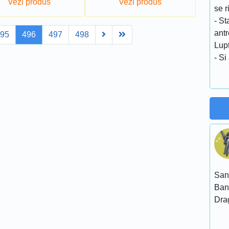
Vezi produs
Vezi produs
se r
- St
antr
Next
Last
495
496
497
498
Lupt
- Si
San
Ban
Dra