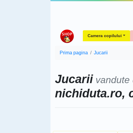
Camera copilului
Prima pagina
Jucarii
Jucarii
vandute
nichiduta.ro, 
Sorteaza dupa