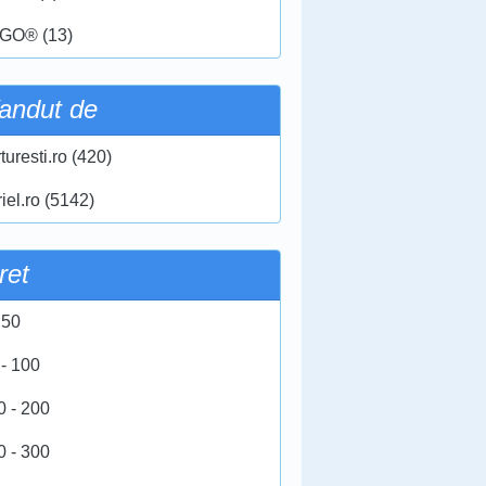
GO® (13)
andut de
turesti.ro (420)
iel.ro (5142)
ret
 50
 - 100
0 - 200
0 - 300