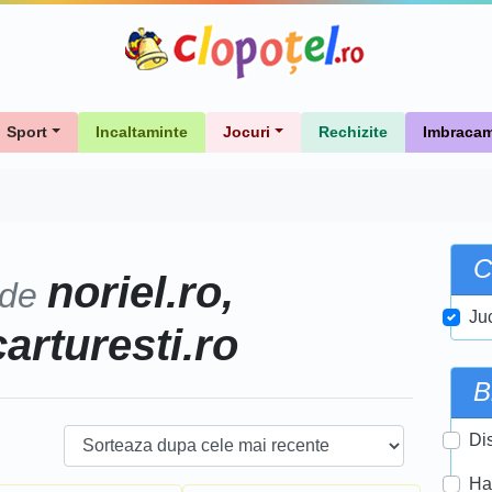
Sport
Incaltaminte
Jocuri
Rechizite
Imbracam
C
noriel.ro,
 de
Ju
carturesti.ro
B
Di
Ha