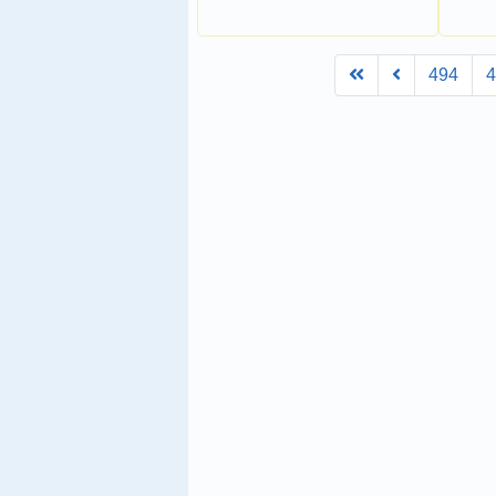
First
Prev
494