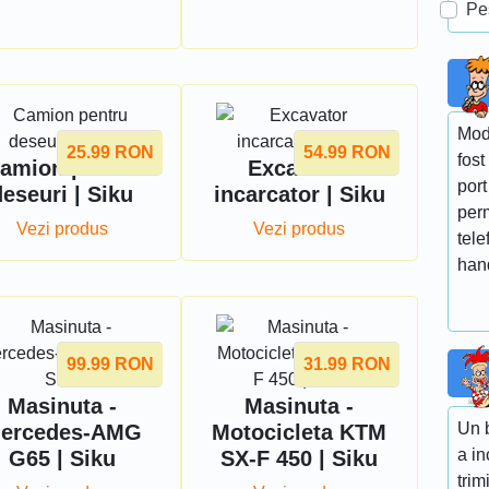
Pe
Mod
25.99
RON
54.99
RON
fost
amion pentru
Excavator
port
deseuri | Siku
incarcator | Siku
perm
Vezi produs
Vezi produs
tele
hand
99.99
RON
31.99
RON
Masinuta -
Masinuta -
Un b
ercedes-AMG
Motocicleta KTM
a in
G65 | Siku
SX-F 450 | Siku
trim