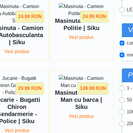
LE
24.99
RON
24.99
RON
Masinuta - Camion
inuta - Camion
Politie | Siku
V
Autobasculanta
Vezi produs
| Siku
car
Vezi produs
nor
P
1 -
29.99
RON
149.99
RON
Masinuta - Camion
carie - Bugatti
Man cu barca |
50
Chiron
Siku
10
endarmerie -
Vezi produs
Police | Siku
20
Vezi produs