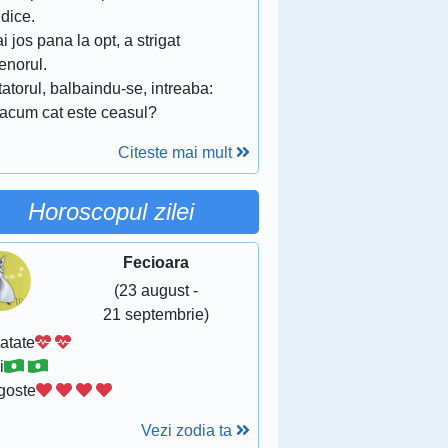
idice.
ai jos pana la opt, a strigat
enorul.
atorul, balbaindu-se, intreaba:
 acum cat este ceasul?
Citeste mai mult
Horoscopul zilei
Fecioara
(23 august -
21 septembrie)
atate
i
goste
Vezi zodia ta