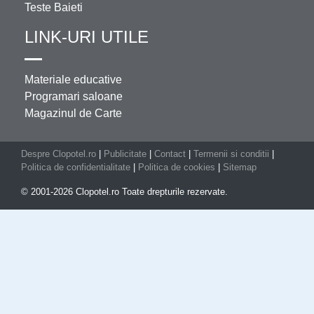
Teste Baieti
LINK-URI UTILE
Materiale educative
Programari saloane
Magazinul de Carte
Despre Clopotel.ro
|
Publicitate
|
Contact
|
Termenii si conditii
|
Politica de confidentialitate
|
Politica de cookies
|
Sitemap
© 2001-2026 Clopotel.ro Toate drepturile rezervate.