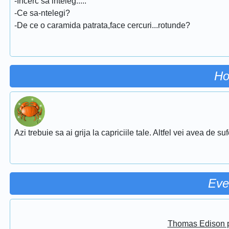
-Incerc sa inteleg.....
-Ce sa-ntelegi?
-De ce o caramida patrata,face cercuri...rotunde?
Ho
Azi trebuie sa ai grija la capriciile tale. Altfel vei avea de su
Eve
Thomas Edison pr