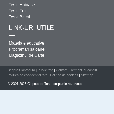
Teste Haioase
Teste Fete
Teste Baieti
LINK-URI UTILE
Materiale educative
Programari saloane
Magazinul de Carte
Despre Clopotel.ro
|
Publicitate
|
Contact
|
Termenii si conditii
|
Politica de confidentialitate
|
Politica de cookies
|
Sitemap
© 2001-2026 Clopotel.ro Toate drepturile rezervate.