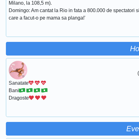
Milano, la 108,5 m).
Domingo: Am cantat la Rio in fata a 800.000 de spectatori si 
care a facut-o pe mama sa planga!'
Ho
Sanatate
Bani
Dragoste
Eve