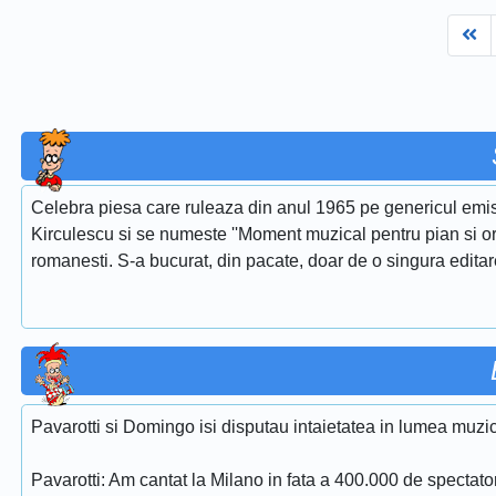
Fi
Celebra piesa care ruleaza din anul 1965 pe genericul emis
Kirculescu si se numeste ''Moment muzical pentru pian si or
romanesti. S-a bucurat, din pacate, doar de o singura edita
Pavarotti si Domingo isi disputau intaietatea in lumea muzic
Pavarotti: Am cantat la Milano in fata a 400.000 de spectatori s