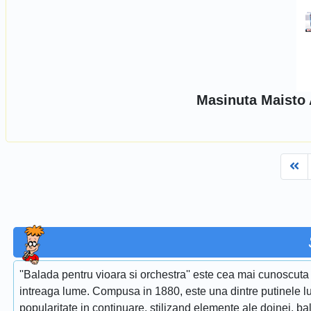
Masinuta Maisto 
Fi
''Balada pentru vioara si orchestra'' este cea mai cunoscuta 
intreaga lume. Compusa in 1880, este una dintre putinele lu
popularitate in continuare, stilizand elemente ale doinei, ba