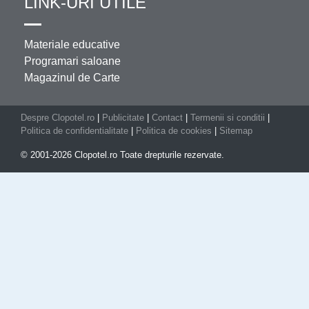
LINK-URI UTILE
Materiale educative
Programari saloane
Magazinul de Carte
Despre Clopotel.ro
|
Publicitate
|
Contact
|
Termenii si conditii
|
Politica de confidentialitate
|
Politica de cookies
|
Sitemap
© 2001-2026 Clopotel.ro Toate drepturile rezervate.