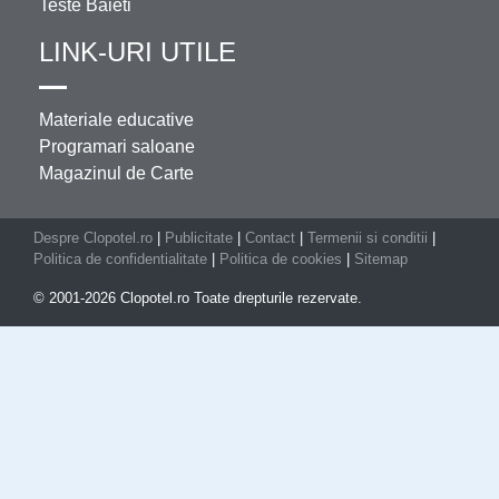
Teste Baieti
LINK-URI UTILE
Materiale educative
Programari saloane
Magazinul de Carte
Despre Clopotel.ro
|
Publicitate
|
Contact
|
Termenii si conditii
|
Politica de confidentialitate
|
Politica de cookies
|
Sitemap
© 2001-2026 Clopotel.ro Toate drepturile rezervate.