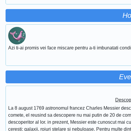
Ho
Azi ti-ai promis vei face miscare pentru a-ti imbunatati conditi
Eve
Descope
La 8 august 1769 astronomul francez Charles Messier desc
comete, el reusind sa descopere nu mai putin de 20 de comet
descoperitor al lor. in prezent, Messier este cunoscut mai 
ceresti: galaxii, roiuri stelare si nebuloase. Pentru multe di