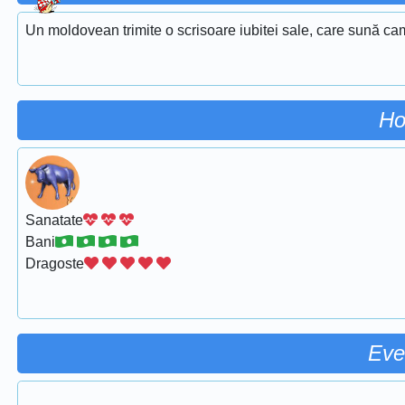
Un moldovean trimite o scrisoare iubitei sale, care sună ca
Ho
Sanatate
Bani
Dragoste
Eve