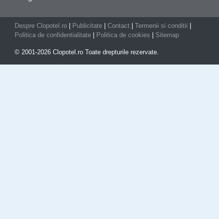
Despre Clopotel.ro
|
Publicitate
|
Contact
|
Termenii si conditii
|
Politica de confidentialitate
|
Politica de cookies
|
Sitemap
© 2001-2026 Clopotel.ro Toate drepturile rezervate.