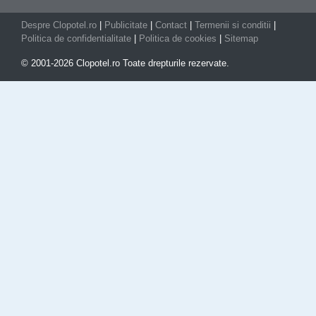
Despre Clopotel.ro
|
Publicitate
|
Contact
|
Termenii si conditii
|
Politica de confidentialitate
|
Politica de cookies
|
Sitemap
© 2001-2026 Clopotel.ro Toate drepturile rezervate.