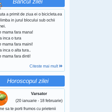
Bancul zilei
uta a primit de ziua ei o bicicleta.ea
limba in jurul blocului sub ochii
ei.
te mama fara mana!
 inca o tura
te mama fara maini!
 inca o alta tura..
e mama fara dinti!
Citeste mai mult
Horoscopul zilei
Varsator
(20 ianuarie - 18 februarie)
ne sa te porti frumos cu prietenii