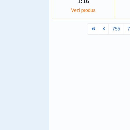
1:16
Vezi produs
First
Prev
755