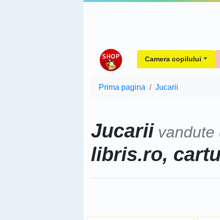
Camera copilului
Prima pagina
Jucarii
Jucarii
vandute
libris.ro, cart
Sorteaza dupa