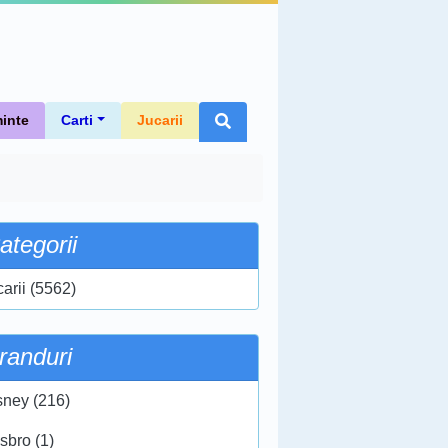
inte
Carti
Jucarii
ategorii
carii (5562)
randuri
sney (216)
sbro (1)