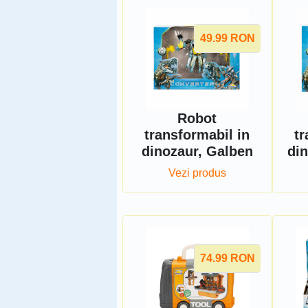
49.99
RON
Robot
transformabil in
tr
dinozaur, Galben
din
Vezi produs
74.99
RON