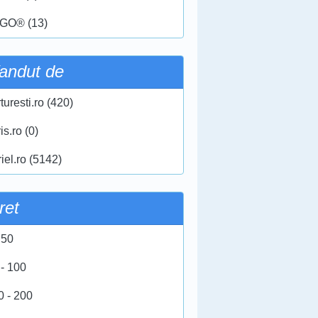
GO® (13)
andut de
turesti.ro (420)
ris.ro (0)
iel.ro (5142)
ret
 50
 - 100
0 - 200