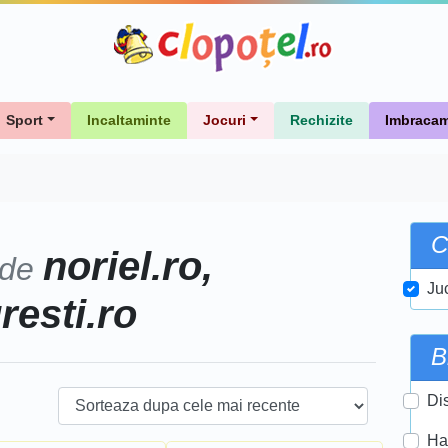
Sport
Incaltaminte
Jocuri
Rechizite
Imbracam
C
noriel.ro,
 de
Ju
uresti.ro
B
Di
Ha