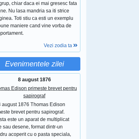
grup, chiar daca ei mai gresesc fata
ine. Nu lasa mandria sa iti strice
inea. Toti stiu ca esti un exemplu
bune maniere cand vine vorba de
portament.
Vezi zodia ta
Evenimentele zilei
8 august 1876
mas Edison primeste brevet pentru
sapirograf
8 august 1876 Thomas Edison
este brevet pentru sapirograf.
ta este un aparat de multiplicat
e sau desene, format dintr-un
ndru acoperit cu o pasta speciala,