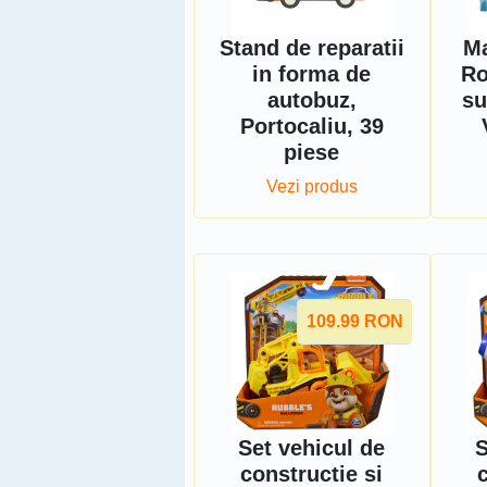
Stand de reparatii
Ma
in forma de
Ro
autobuz,
su
Portocaliu, 39
piese
Vezi produs
109.99
RON
Set vehicul de
S
constructie si