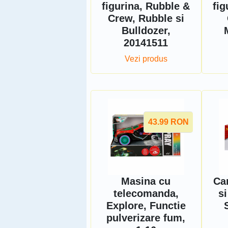
figurina, Rubble &
fig
Crew, Rubble si
Bulldozer,
20141511
Vezi produs
43.99
RON
Masina cu
Ca
telecomanda,
s
Explore, Functie
pulverizare fum,