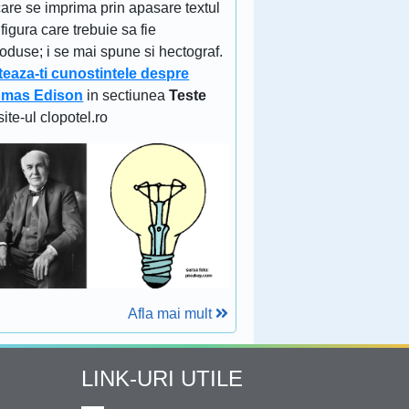
are se imprima prin apasare textul
figura care trebuie sa fie
oduse; i se mai spune si hectograf.
teaza-ti cunostintele despre
mas Edison
in sectiunea
Teste
site-ul clopotel.ro
Afla mai mult
LINK-URI UTILE