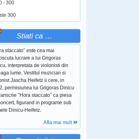
0 - 300
ste 300
Stiati ca …
ra staccato'' este cea mai
scuta lucrare a lui Grigoras
cu, interpretata de violonisti din
eaga lume. Vestitul muzician si
onist Jascha Heifetz ii cere, in
2, permisiunea lui Grigoras Dinicu
ranscrie ''Hora staccato'' ca piesa
concert, figurand in programe sub
ele Dinicu-Heifetz.
Afla mai mult