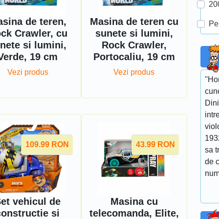
20
sina de teren,
Masina de teren cu
Pe
ck Crawler, cu
sunete si lumini,
nete si lumini,
Rock Crawler,
Verde, 19 cm
Portocaliu, 19 cm
Vezi produs
Vezi produs
''Ho
cuno
Dini
intr
viol
193
109.99
RON
43.99
RON
sa t
de 
num
et vehicul de
Masina cu
constructie si
telecomanda, Elite,