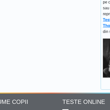
pe c
sau 
repr
Tes
Tho
din 
UME COPII
TESTE ONLINE