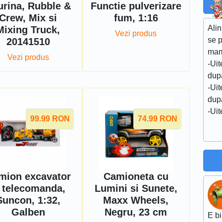
urina, Rubble &
Functie pulverizare
Crew, Mix si
fum, 1:16
Alin
Mixing Truck,
Vezi produs
se p
20141510
mam
Vezi produs
-Ui
dupa
-Ui
dupa
-Uit
99.99
RON
74.99
RON
mion excavator
Camioneta cu
i telecomanda,
Lumini si Sunete,
Suncon, 1:32,
Maxx Wheels,
Galben
Negru, 23 cm
E bi