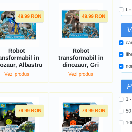
LE
49.99
RON
49.99
RON
V
car
Robot
Robot
lib
ansformabil in
transformabil in
ozaur, Albastru
dinozaur, Gri
nor
Vezi produs
Vezi produs
P
1 -
79.99
RON
79.99
RON
50
10