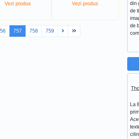
din 
Vezi produs
Vezi produs
de t
imag
de 
Next
Last
756
757
758
759
com
Tho
La 
prim
Aces
text
cili