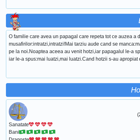
O familie care avea un papagal care repeta tot ce auzea a 
musafirilor:intratzi,intratzi!Mai tarziu aude cand se manca:mai
pe la noi.Noaptea aceea au venit hotzi,iar papagalul le-a spu
iar le-a spus:mai luatzi,mai luatzi.Cand hotzii s-au apropia
Ho
(
Sanatate
Bani
Dragoste