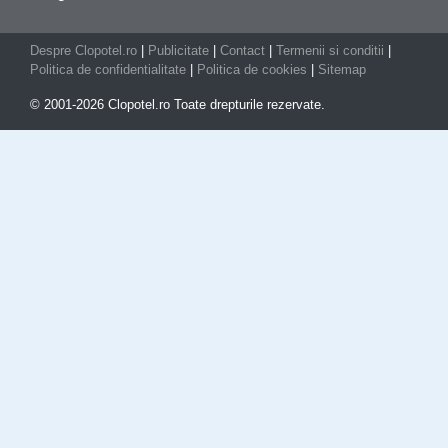
Despre Clopotel.ro
|
Publicitate
|
Contact
|
Termenii si conditii
|
Politica de confidentialitate
|
Politica de cookies
|
Sitemap
© 2001-2026 Clopotel.ro Toate drepturile rezervate.