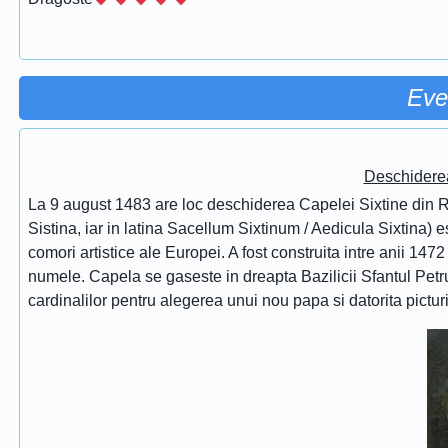
Eve
Deschidere
La 9 august 1483 are loc deschiderea Capelei Sixtine din Ro
Sistina, iar in latina Sacellum Sixtinum / Aedicula Sixtina) 
comori artistice ale Europei. A fost construita intre anii 1472
numele. Capela se gaseste in dreapta Bazilicii Sfantul Petru
cardinalilor pentru alegerea unui nou papa si datorita pictur