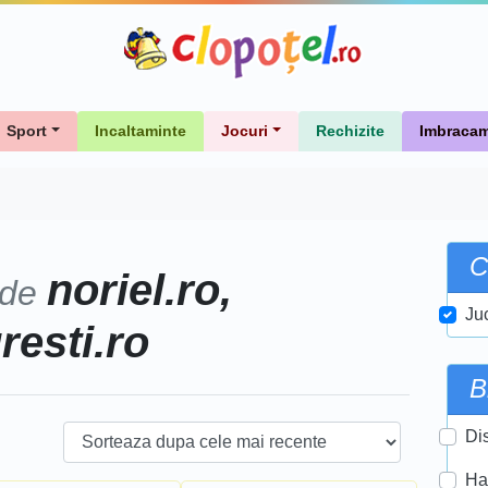
Sport
Incaltaminte
Jocuri
Rechizite
Imbracam
C
noriel.ro,
 de
Ju
uresti.ro
B
Di
Ha