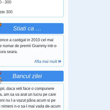
0 - 300
ste 300
Stiati ca …
once a castigat in 2010 cel mai
e numar de premii Grammy intr-o
gura seara.
Afla mai mult
Bancul zilei
pii, daca veti face o compunere
, am sa va arat un lucru pe care
eni nu l-a vazut pâna acum si pe
e nimeni n-o sa-l mai vada de-acum