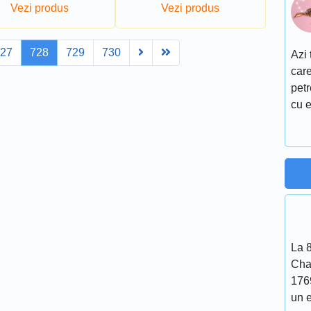
Vezi produs
Vezi produs
Next
Last
727
728
729
730
Azi 
care
petr
cu e
La 
Cha
176
un 