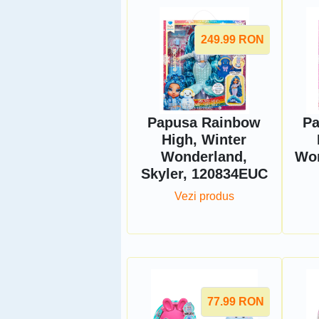
249.99
RON
Papusa Rainbow
Pa
High, Winter
Wonderland,
Won
Skyler, 120834EUC
Vezi produs
77.99
RON