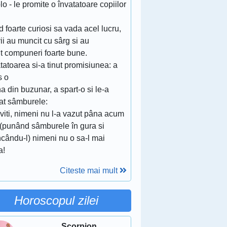
lo - le promite o învatatoare copiilor
d foarte curiosi sa vada acel lucru,
ii au muncit cu sârg si au
ut compuneri foarte bune.
tatoarea si-a tinut promisiunea: a
s o
a din buzunar, a spart-o si le-a
tat sâmburele:
iviti, nimeni nu l-a vazut pâna acum
. (punând sâmburele în gura si
cându-l) nimeni nu o sa-l mai
a!
Citeste mai mult
Horoscopul zilei
Scorpion