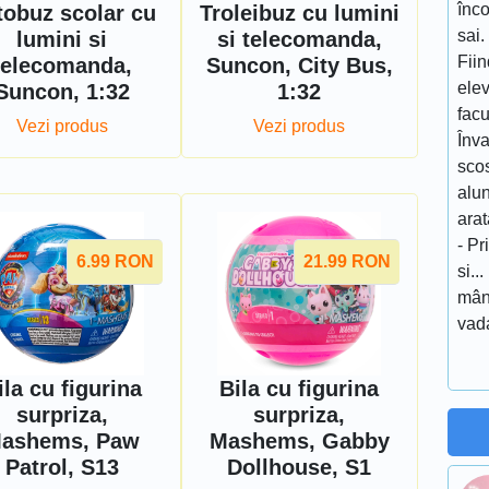
înco
tobuz scolar cu
Troleibuz cu lumini
sai.
lumini si
si telecomanda,
Fiin
telecomanda,
Suncon, City Bus,
elev
Suncon, 1:32
1:32
fac
Vezi produs
Vezi produs
Înva
sco
alun
ara
- Pr
6.99
RON
21.99
RON
si..
mân
vad
ila cu figurina
Bila cu figurina
surpriza,
surpriza,
ashems, Paw
Mashems, Gabby
Patrol, S13
Dollhouse, S1