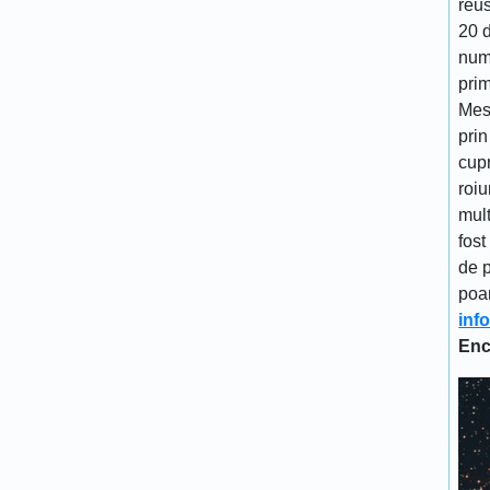
reu
20 d
num
prim
Mes
prin
cupr
roiu
mult
fost
de p
poa
inf
Enc