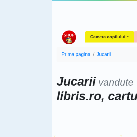
Camera copilului
Prima pagina
Jucarii
Jucarii
vandute
libris.ro, cart
Sorteaza dupa