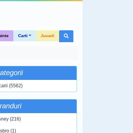
inte
Carti
Jucarii
ategorii
carii (5562)
randuri
sney (216)
sbro (1)