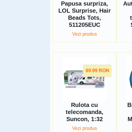
Papusa surpriza,
Au
LOL Surprise, Hair
Beads Tots,
511205EUC
Vezi produs
69.99
RON
Rulota cu
B
telecomanda,
Suncon, 1:32
M
Vezi produs