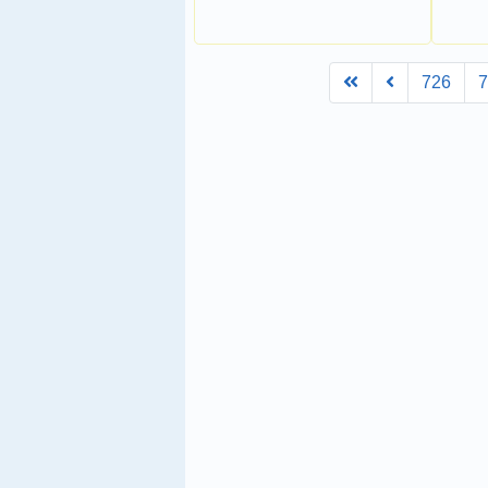
First
Prev
726