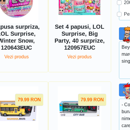
20
Pe
pusa surpriza,
Set 4 papusi, LOL
LOL Surprise,
Surprise, Big
Winter Snow,
Party, 40 surprize,
120643EUC
120957EUC
Bey
mar
Vezi produs
Vezi produs
sin
79.99
RON
79.99
RON
- Co
buna
nim
car