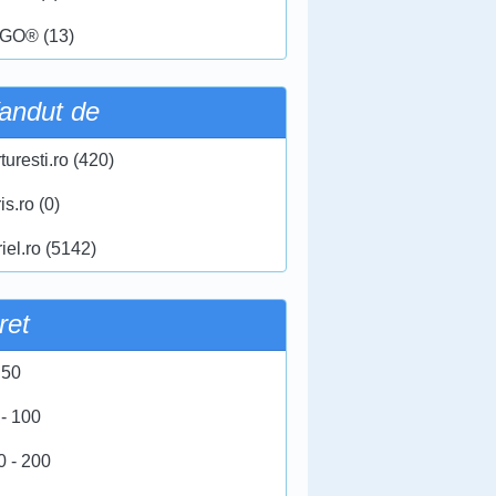
GO® (13)
andut de
turesti.ro (420)
ris.ro (0)
iel.ro (5142)
ret
 50
 - 100
0 - 200