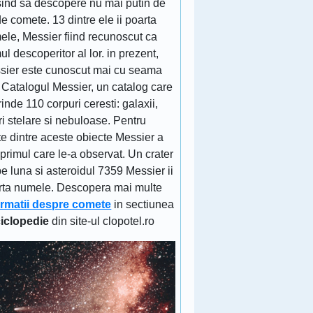
sind sa descopere nu mai putin de
e comete. 13 dintre ele ii poarta
ele, Messier fiind recunoscut ca
ul descoperitor al lor. in prezent,
sier este cunoscut mai cu seama
 Catalogul Messier, un catalog care
inde 110 corpuri ceresti: galaxii,
ri stelare si nebuloase. Pentru
e dintre aceste obiecte Messier a
 primul care le-a observat. Un crater
e luna si asteroidul 7359 Messier ii
rta numele. Descopera mai multe
ormatii despre comete
in sectiunea
iclopedie
din site-ul clopotel.ro