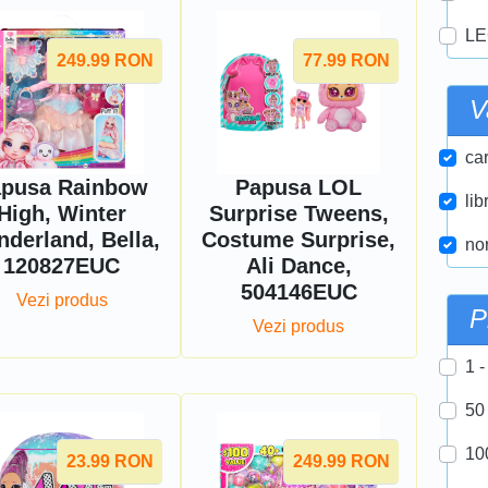
LE
249.99
RON
77.99
RON
V
car
pusa Rainbow
Papusa LOL
lib
High, Winter
Surprise Tweens,
derland, Bella,
Costume Surprise,
nor
120827EUC
Ali Dance,
504146EUC
Vezi produs
P
Vezi produs
1 -
50
10
23.99
RON
249.99
RON