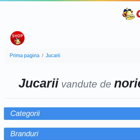
Prima pagina
Jucarii
Jucarii
norie
vandute de
Categorii
Branduri