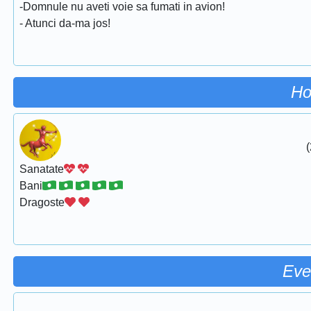
-Domnule nu aveti voie sa fumati in avion!
- Atunci da-ma jos!
Ho
(
Sanatate
Bani
Dragoste
Eve