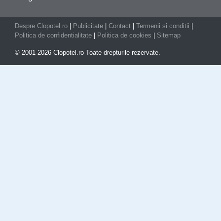
Despre Clopotel.ro
|
Publicitate
|
Contact
|
Termenii si conditii
|
Politica de confidentialitate
|
Politica de cookies
|
Sitemap
© 2001-2026 Clopotel.ro Toate drepturile rezervate.