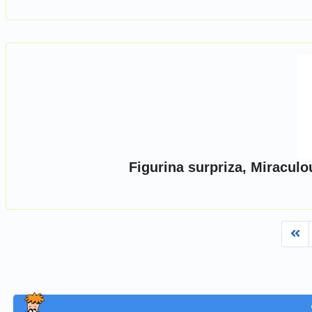
Figurina surpriza, Miracul
Fi