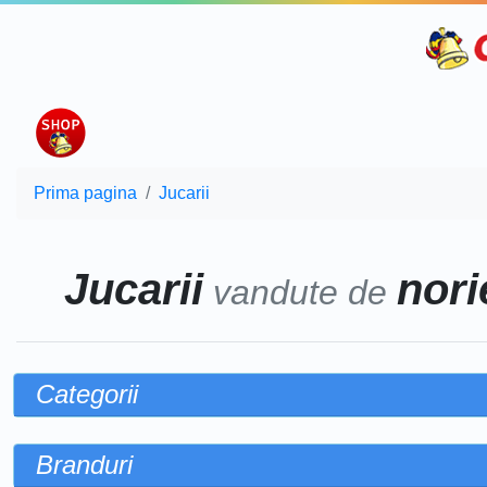
Prima pagina
Jucarii
Jucarii
norie
vandute de
Categorii
Branduri