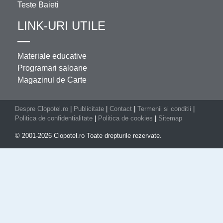
Teste Baieti
LINK-URI UTILE
Materiale educative
Programari saloane
Magazinul de Carte
Despre Clopotel.ro
|
Publicitate
|
Contact
|
Termenii si conditii
|
Politica de confidentialitate
|
Politica de cookies
|
Sitemap
© 2001-2026 Clopotel.ro Toate drepturile rezervate.