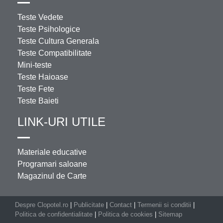
Teste Vedete
Teste Psihologice
Teste Cultura Generala
Teste Compatibilitate
Mini-teste
Teste Haioase
Teste Fete
Teste Baieti
LINK-URI UTILE
Materiale educative
Programari saloane
Magazinul de Carte
Despre Clopotel.ro
|
Publicitate
|
Contact
|
Termenii si conditii
|
Politica de confidentialitate
|
Politica de cookies
|
Sitemap