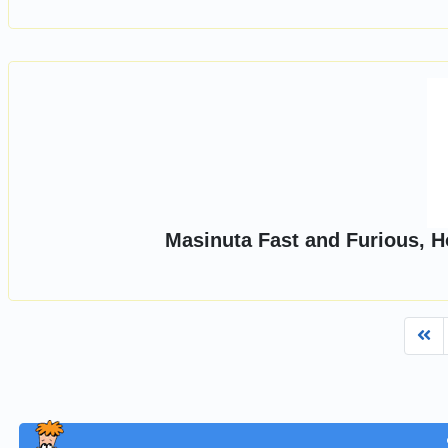
Masinuta Fast and Furious, H
Fi