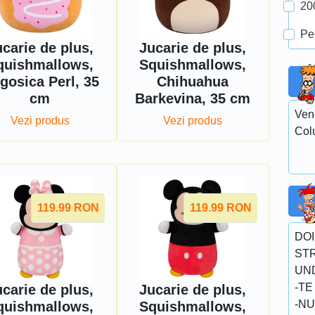
20
Pe
carie de plus,
Jucarie de plus,
quishmallows,
Squishmallows,
gosica Perl, 35
Chihuahua
cm
Barkevina, 35 cm
Ven
Vezi produs
Vezi produs
Col
119.99
RON
119.99
RON
DOI
STR
UND
-TE
carie de plus,
Jucarie de plus,
-NU
quishmallows,
Squishmallows,