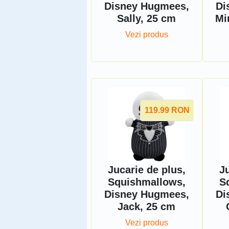
Disney Hugmees,
Di
Sally, 25 cm
Mi
Vezi produs
119.99
RON
Jucarie de plus,
Ju
Squishmallows,
S
Disney Hugmees,
Di
Jack, 25 cm
Vezi produs