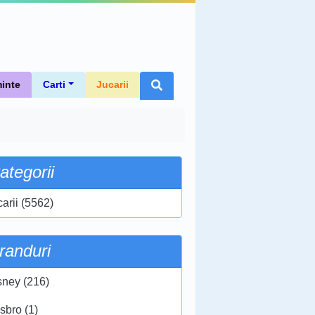
inte
Carti
Jucarii
ategorii
carii (5562)
randuri
sney (216)
sbro (1)