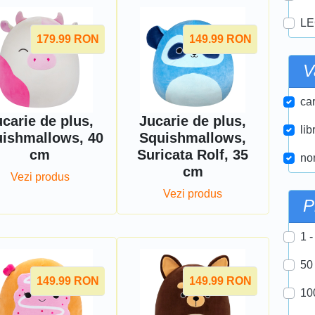
LE
179.99
RON
149.99
RON
V
car
carie de plus,
Jucarie de plus,
lib
ishmallows, 40
Squishmallows,
cm
Suricata Rolf, 35
nor
cm
Vezi produs
Vezi produs
P
1 -
50
149.99
RON
149.99
RON
10