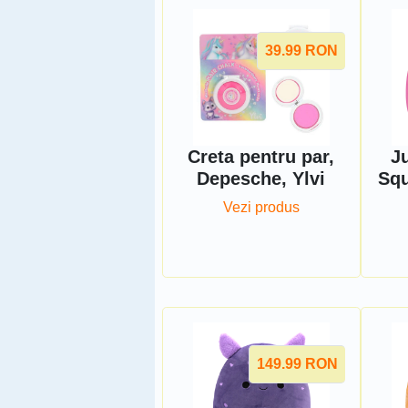
39.99
RON
Creta pentru par,
Ju
Depesche, Ylvi
Squ
Vezi produs
149.99
RON