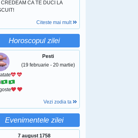
 CREDEAM CA TE DUCI LA
CUIT!
Citeste mai mult
Horoscopul zilei
Pesti
(19 februarie - 20 martie)
atate
i
goste
Vezi zodia ta
Evenimentele zilei
7 august 1758