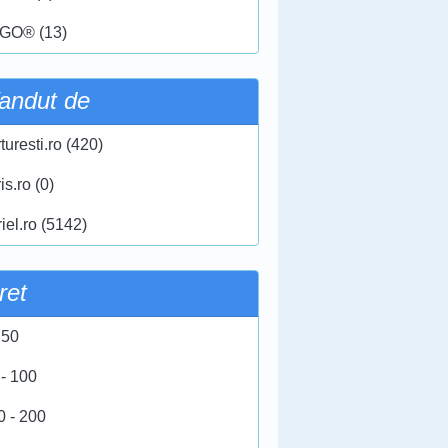
GO® (13)
andut de
turesti.ro (420)
ris.ro (0)
iel.ro (5142)
ret
 50
 - 100
0 - 200