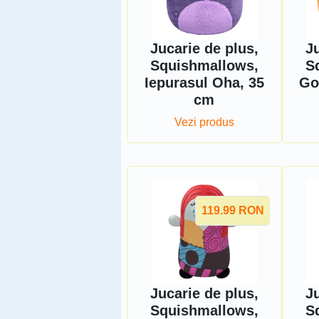
Jucarie de plus,
Ju
Squishmallows,
S
Iepurasul Oha, 35
Go
cm
Vezi produs
119.99
RON
Jucarie de plus,
Ju
Squishmallows,
S