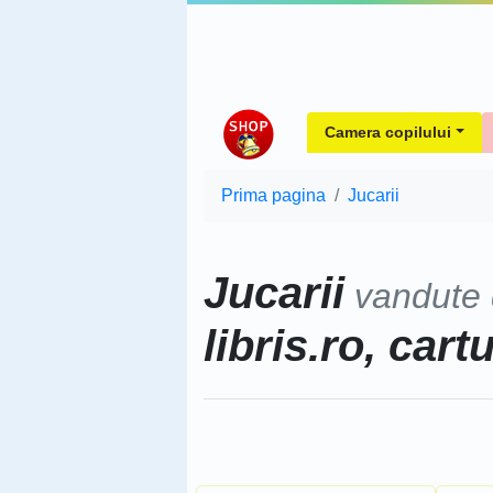
Camera copilului
Prima pagina
Jucarii
Jucarii
vandute
libris.ro, cart
Sorteaza dupa