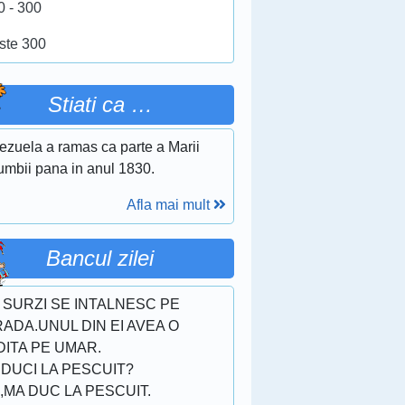
0 - 300
ste 300
Stiati ca …
ezuela a ramas ca parte a Marii
umbii pana in anul 1830.
Afla mai mult
Bancul zilei
 SURZI SE INTALNESC PE
ADA.UNUL DIN EI AVEA O
ITA PE UMAR.
 DUCI LA PESCUIT?
,MA DUC LA PESCUIT.