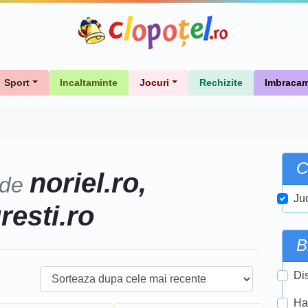
Sport
Incaltaminte
Jocuri
Rechizite
Imbracam
C
noriel.ro,
 de
Ju
uresti.ro
B
Di
Ha