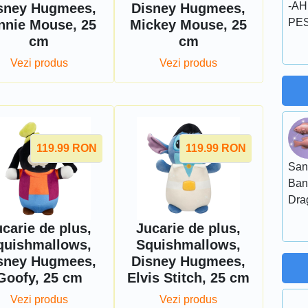
-AH
sney Hugmees,
Disney Hugmees,
PES
nnie Mouse, 25
Mickey Mouse, 25
cm
cm
Vezi produs
Vezi produs
119.99
RON
119.99
RON
San
Ban
Dra
carie de plus,
Jucarie de plus,
quishmallows,
Squishmallows,
sney Hugmees,
Disney Hugmees,
Goofy, 25 cm
Elvis Stitch, 25 cm
Vezi produs
Vezi produs