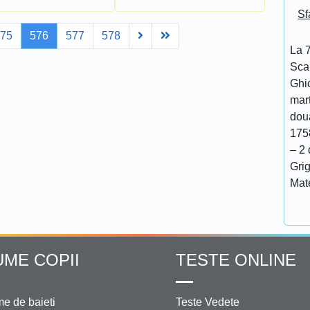
Sf
Next
Last
575
576
577
578
La 7
Scar
Ghi
mar
doua
175
– 2 
Grig
Mat
UME COPII
TESTE ONLINE
e de baieti
Teste Vedete