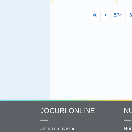
First
Prev
574
JOCURI ONLINE
N
Jocuri cu masini
Num