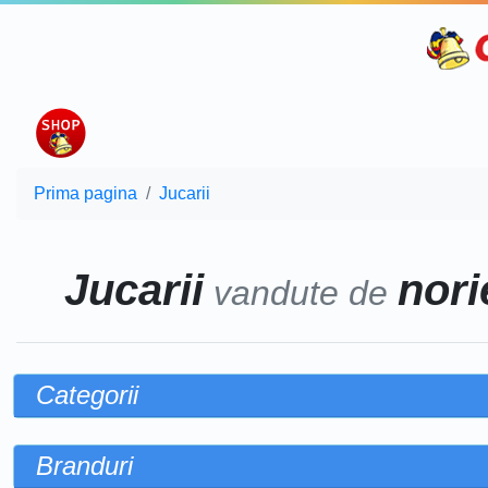
Prima pagina
Jucarii
Jucarii
norie
vandute de
Categorii
Branduri