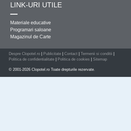
LINK-URI UTILE
Materiale educative
Programari saloane
Magazinul de Carte
Despre Clopotel.ro
|
Publicitate
|
Contact
|
Termenii si conditii
|
Politica de confidentialitate
|
Politica de cookies
|
Sitemap
© 2001-2026 Clopotel.ro Toate drepturile rezervate.