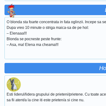
O blonda sta foarte concentrata in fata oglinzii. Incepe sa se
Dupa vreo 10 minute o striga maica-sa de pe hol:
– Elenaaa!!!
Blonda se pocneste peste frunte:
– Asa, ma! Elena ma cheama!!!
Ho
Esti liderul/lidera grupului de prieteni/prietene. Cu toate ac
sa fii atent/a la cine iti este prieten/a si cine nu.