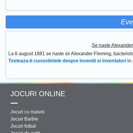
Eve
Se naste Alexander 
La 6 august 1881 se naste sir Alexander Fleming, bacteriolog
Testeaza-ti cunostintele despre inventii si inventatori
in
JOCURI ONLINE
Jocuri cu masini
Jocuri Barbie
Jocuri fotbal