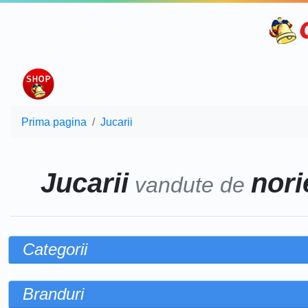
Prima pagina
Jucarii
Jucarii
norie
vandute de
Categorii
Branduri