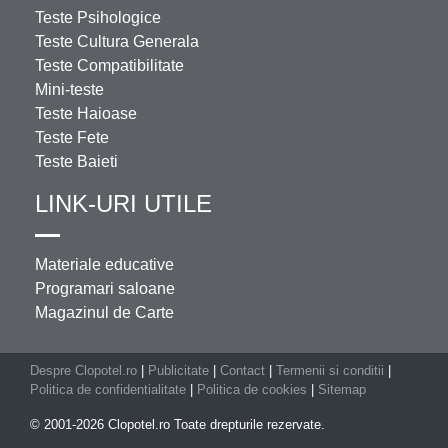
Teste Psihologice
Teste Cultura Generala
Teste Compatibilitate
Mini-teste
Teste Haioase
Teste Fete
Teste Baieti
LINK-URI UTILE
Materiale educative
Programari saloane
Magazinul de Carte
Despre Clopotel.ro
|
Publicitate
|
Contact
|
Termenii si conditii
|
Politica de confidentialitate
|
Politica de cookies
|
Sitemap
© 2001-2026 Clopotel.ro Toate drepturile rezervate.