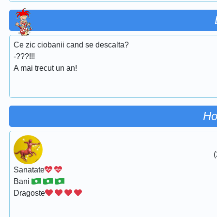
Ce zic ciobanii cand se descalta?
-???!!!
A mai trecut un an!
Ho
(
Sanatate
Bani
Dragoste