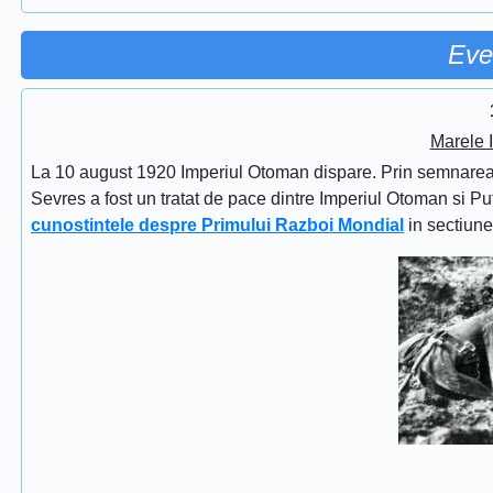
Eve
Marele 
La 10 august 1920 Imperiul Otoman dispare. Prin semnarea Tra
Sevres a fost un tratat de pace dintre Imperiul Otoman si Put
cunostintele despre Primului Razboi Mondial
in sectiun