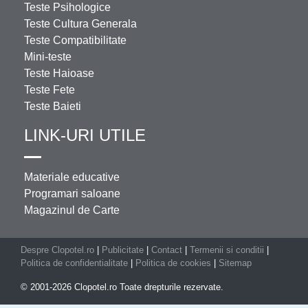
Teste Psihologice
Teste Cultura Generala
Teste Compatibilitate
Mini-teste
Teste Haioase
Teste Fete
Teste Baieti
LINK-URI UTILE
Materiale educative
Programari saloane
Magazinul de Carte
Despre Clopotel.ro
|
Publicitate
|
Contact
|
Termenii si conditii
|
Politica de confidentialitate
|
Politica de cookies
|
Sitemap
© 2001-2026 Clopotel.ro Toate drepturile rezervate.