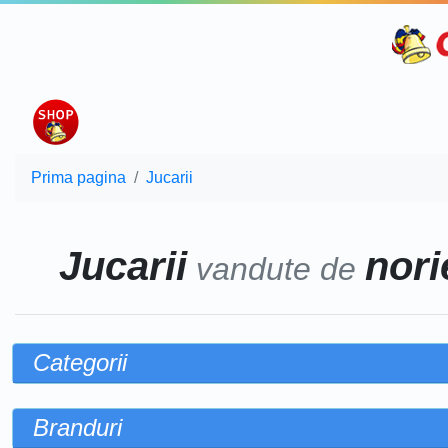
Prima pagina
Jucarii
Jucarii
norie
vandute de
Categorii
Branduri