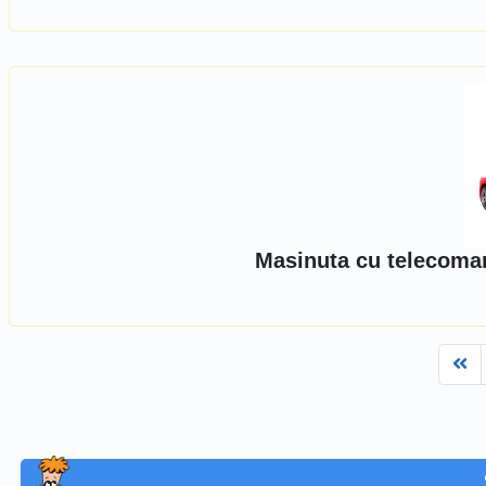
Masinuta cu telecoman
Fi