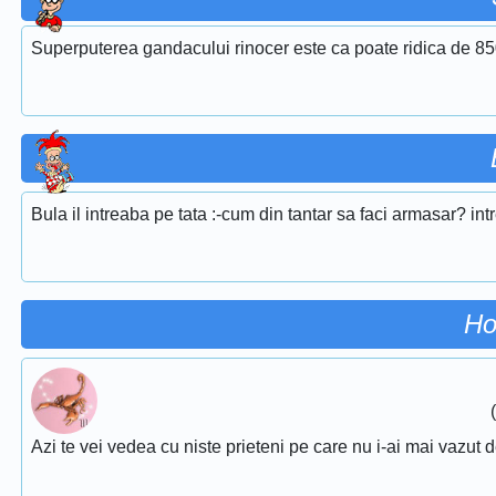
Superputerea gandacului rinocer este ca poate ridica de 850
Bula il intreaba pe tata :-cum din tantar sa faci armasar? i
Ho
Azi te vei vedea cu niste prieteni pe care nu i-ai mai vazut d