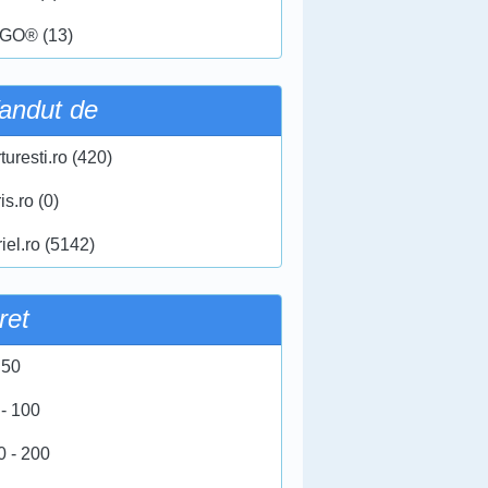
GO® (13)
andut de
turesti.ro (420)
ris.ro (0)
iel.ro (5142)
ret
 50
 - 100
0 - 200