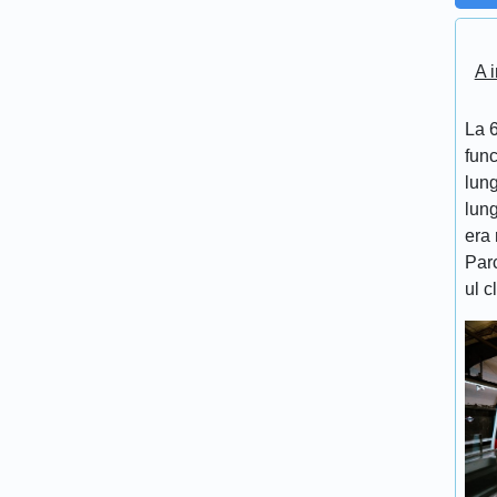
A i
La 6
func
lung
lung
era 
Par
ul c