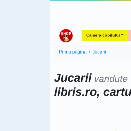
Camera copilului
Prima pagina
Jucarii
Jucarii
vandute
libris.ro, cart
Sorteaza dupa