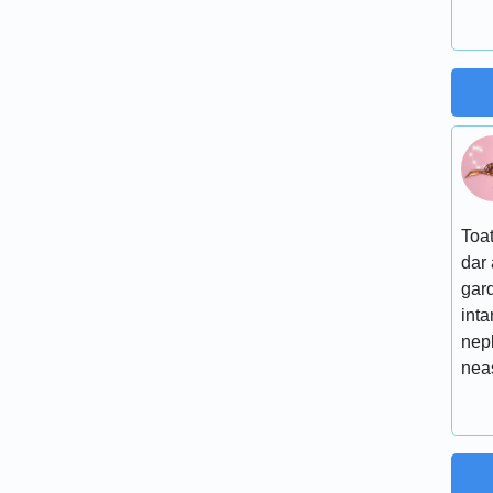
Toat
dar 
gard
inta
nep
nea