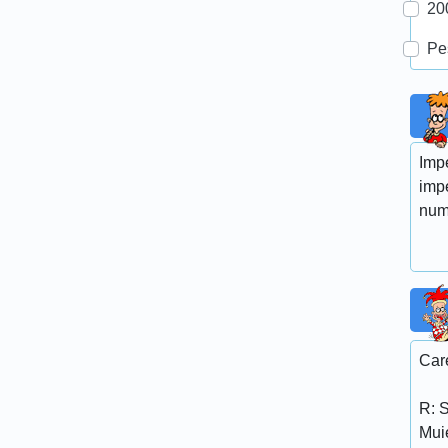
20
Pe
Impe
impe
numa
Car
R: 
Muie