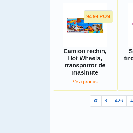
94.99
RON
Camion rechin,
S
Hot Wheels,
tir
transportor de
masinute
Vezi produs
First
Prev
426