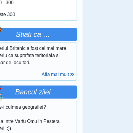
0 - 300
ste 300
Stiati ca …
riul Britanic a fost cel mai mare
riu ca suprafata teritoriala si
r de locuitori.
Afla mai mult
Bancul zilei
e-i culmea geografiei?
Sa intre Varfu Omu in Pestera
rii :))