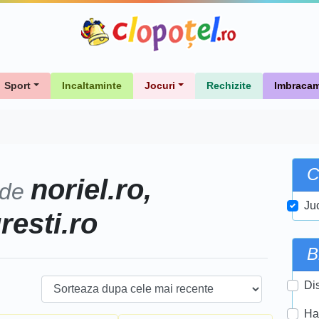
Sport
Incaltaminte
Jocuri
Rechizite
Imbracam
C
noriel.ro,
 de
Ju
uresti.ro
B
Di
Ha