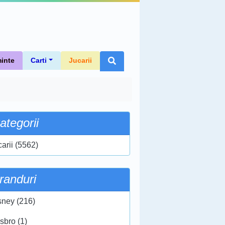
inte
Carti
Jucarii
ategorii
carii (5562)
randuri
sney (216)
sbro (1)