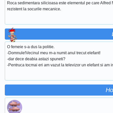
Roca sedimentara silicioasa este elementul pe care Alfred Nob
rezistent la socurile mecanice.
O femeie s-a dus la politie.
-Domnule!Vecinul meu m-a numit anul trecut elefant!
-dar dece deabia astazi spuneti?
-Pentruca tocmai eri am vazut la televizor un elefant si am i
Ho