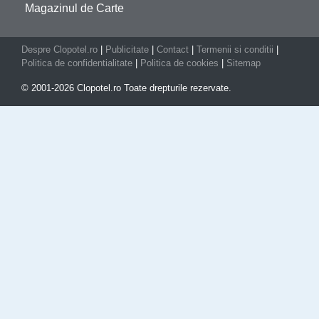
Magazinul de Carte
Despre Clopotel.ro
|
Publicitate
|
Contact
|
Termenii si conditii
|
Politica de confidentialitate
|
Politica de cookies
|
Sitemap
© 2001-2026 Clopotel.ro Toate drepturile rezervate.