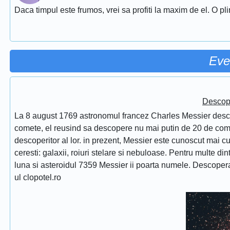
Daca timpul este frumos, vrei sa profiti la maxim de el. O pl
Eve
Descope
La 8 august 1769 astronomul francez Charles Messier desc
comete, el reusind sa descopere nu mai putin de 20 de comet
descoperitor al lor. in prezent, Messier este cunoscut mai 
ceresti: galaxii, roiuri stelare si nebuloase. Pentru multe di
luna si asteroidul 7359 Messier ii poarta numele. Descope
ul clopotel.ro