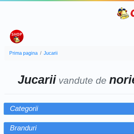
Prima pagina
Jucarii
Jucarii
norie
vandute de
Categorii
Branduri