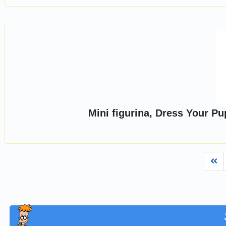
Mini figurina, Dress Your P
Fi