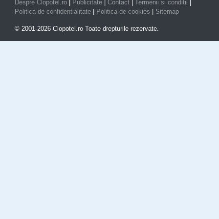
Despre Clopotel.ro
|
Publicitate
|
Contact
|
Termenii si conditii
|
Politica de confidentialitate
|
Politica de cookies
|
Sitemap
© 2001-2026 Clopotel.ro Toate drepturile rezervate.