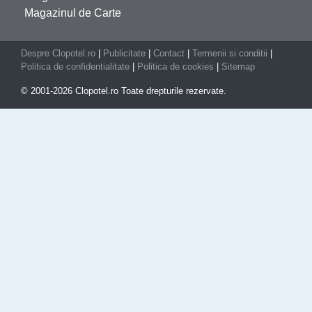
Magazinul de Carte
Despre Clopotel.ro
|
Publicitate
|
Contact
|
Termenii si conditii
|
Politica de confidentialitate
|
Politica de cookies
|
Sitemap
© 2001-2026 Clopotel.ro Toate drepturile rezervate.