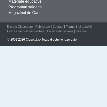
Materiale educative
Programari saloane
Magazinul de Carte
Despre Clopotel.ro
|
Publicitate
|
Contact
|
Termenii si conditii
|
Politica de confidentialitate
|
Politica de cookies
|
Sitemap
© 2001-2026 Clopotel.ro Toate drepturile rezervate.