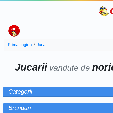
Prima pagina
Jucarii
Jucarii
norie
vandute de
Categorii
Branduri