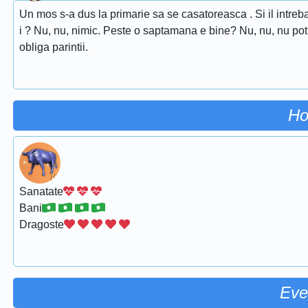
Un mos s-a dus la primarie sa se casatoreasca . Si il intreba 
i ? Nu, nu, nimic. Peste o saptamana e bine? Nu, nu, nu pot 
obliga parintii.
Ho
Sanatate
Bani
Dragoste
Eve