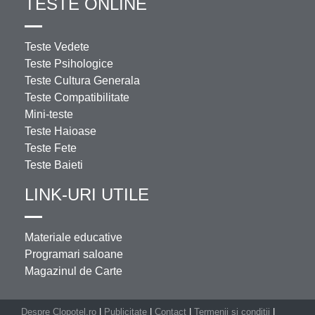
TESTE ONLINE
Teste Vedete
Teste Psihologice
Teste Cultura Generala
Teste Compatibilitate
Mini-teste
Teste Haioase
Teste Fete
Teste Baieti
LINK-URI UTILE
Materiale educative
Programari saloane
Magazinul de Carte
Despre Clopotel.ro
|
Publicitate
|
Contact
|
Termenii si conditii
|