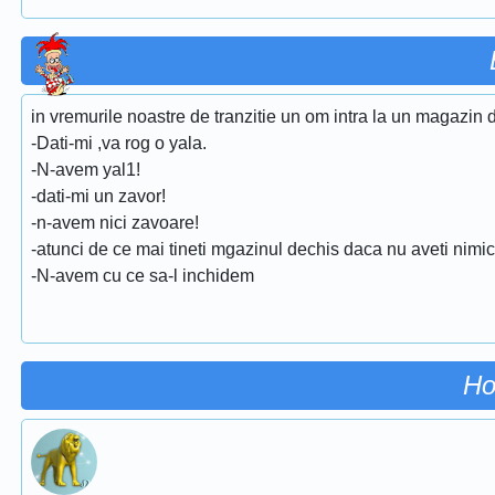
in vremurile noastre de tranzitie un om intra la un magazin d
-Dati-mi ,va rog o yala.
-N-avem yal1!
-dati-mi un zavor!
-n-avem nici zavoare!
-atunci de ce mai tineti mgazinul dechis daca nu aveti nimi
-N-avem cu ce sa-l inchidem
Ho