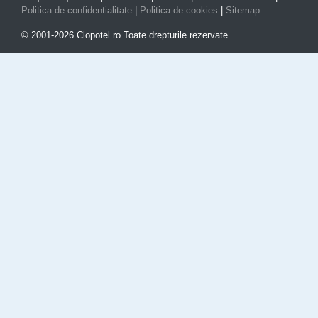
Politica de confidentialitate
|
Politica de cookies
|
Sitemap
© 2001-2026 Clopotel.ro Toate drepturile rezervate.