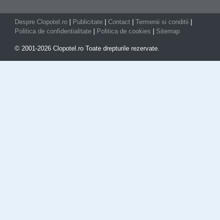
Despre Clopotel.ro
|
Publicitate
|
Contact
|
Termenii si conditii
|
Politica de confidentialitate
|
Politica de cookies
|
Sitemap
© 2001-2026 Clopotel.ro Toate drepturile rezervate.