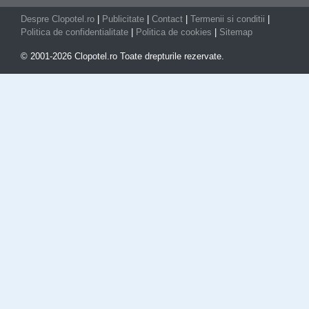
Despre Clopotel.ro
|
Publicitate
|
Contact
|
Termenii si conditii
|
Politica de confidentialitate
|
Politica de cookies
|
Sitemap
© 2001-2026 Clopotel.ro Toate drepturile rezervate.