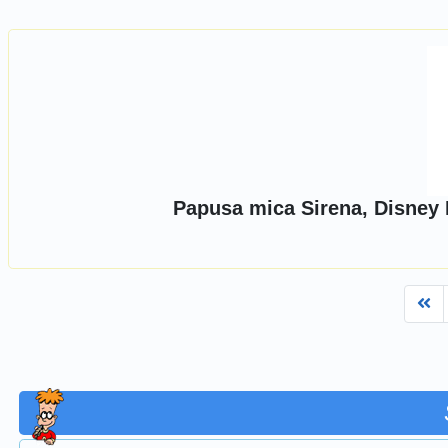
Papusa mica Sirena, Disney P
Fi