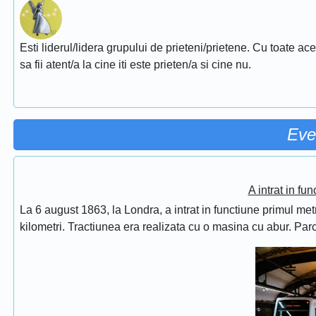
Esti liderul/lidera grupului de prieteni/prietene. Cu toate ac
sa fii atent/a la cine iti este prieten/a si cine nu.
Eve
A intrat in fu
La 6 august 1863, la Londra, a intrat in functiune primul met
kilometri. Tractiunea era realizata cu o masina cu abur. Pa