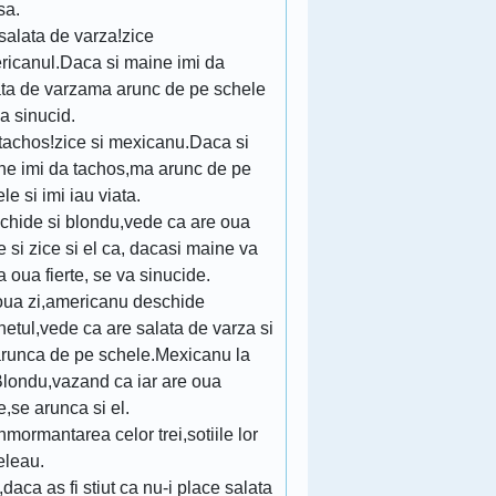
sa.
 salata de varza!zice
ricanul.Daca si maine imi da
ata de varzama arunc de pe schele
a sinucid.
 tachos!zice si mexicanu.Daca si
ne imi da tachos,ma arunc de pe
le si imi iau viata.
chide si blondu,vede ca are oua
te si zice si el ca, dacasi maine va
 oua fierte, se va sinucide.
oua zi,americanu deschide
etul,vede ca are salata de varza si
arunca de pe schele.Mexicanu la
Blondu,vazand ca iar are oua
te,se arunca si el.
nmormantarea celor trei,sotiile lor
eleau.
,daca as fi stiut ca nu-i place salata