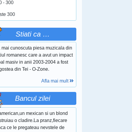
0 - 300
ste 300
Stiati ca …
 mai cunoscuta piesa muzicala din
tiul romanesc care a avut un impact
al masiv in anii 2003-2004 a fost
gostea din Tei - O-Zone.
Afla mai mult
Bancul zilei
american,un mexican si un blond
truiau o cladire.La pranz,fiecare
ca ce le pregateau nevstele de