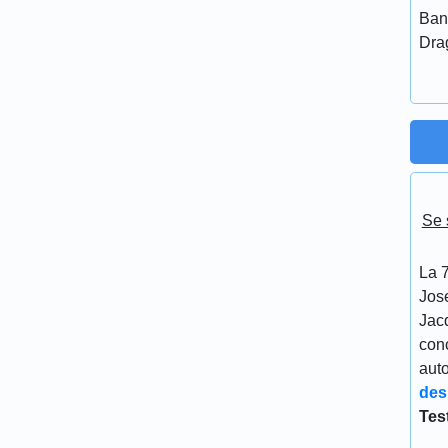
Ban
Dra
Se 
La 7
Jos
Jacq
conc
aut
des
Tes