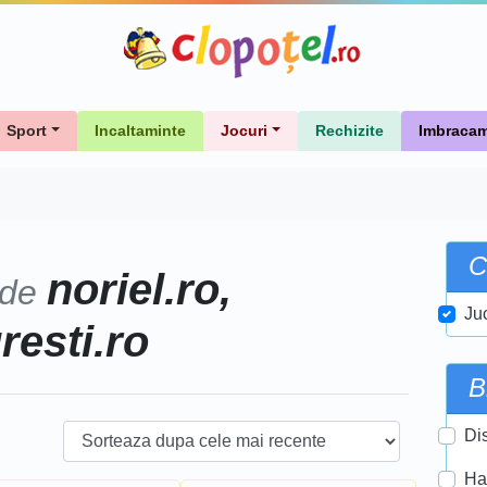
Sport
Incaltaminte
Jocuri
Rechizite
Imbracam
C
noriel.ro,
 de
Ju
uresti.ro
B
Di
Ha