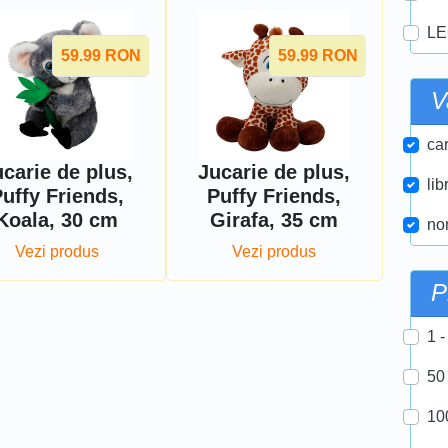
LE
59.99
RON
59.99
RON
V
car
carie de plus,
Jucarie de plus,
lib
uffy Friends,
Puffy Friends,
Koala, 30 cm
Girafa, 35 cm
nor
Vezi produs
Vezi produs
P
1 -
50
10