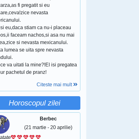
arza,as fi pregatit si eu
are,ceva!zice nevasta
ricanului.
si eu,daca stiam ca nu-i placeau
hos,ii faceam nachos,si asa nu mai
ea,zice si nevasta mexicanului.
ta lumea se uita spre nevasta
dului.
ce va uitati la mine?!El isi pregatea
ur pachetul de pranz!
Citeste mai mult
Horoscopul zilei
Berbec
(21 martie - 20 aprilie)
atate