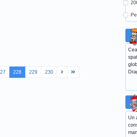
20
Pe
Cea
spa
glob
Next
Last
Dra
227
228
229
230
Un 
cons
man