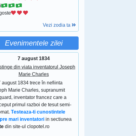
i
goste
Vezi zodia ta
Evenimentele zilei
7 august 1834
stinge din viata inventatorul Joseph
Marie Charles
 august 1834 trece în nefiinta
eph Marie Charles, supranumit
uard, inventator francez care a
eput primul razboi de tesut semi-
omat.
Testeaza-ti cunostintele
pre mari inventatori
in sectiunea
te
din site-ul clopotel.ro