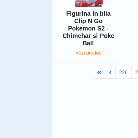
Figurina in bila
Clip N Go
Pokemon S2 -
Chimchar si Poke
Ball
Vezi produs
First
Prev
226