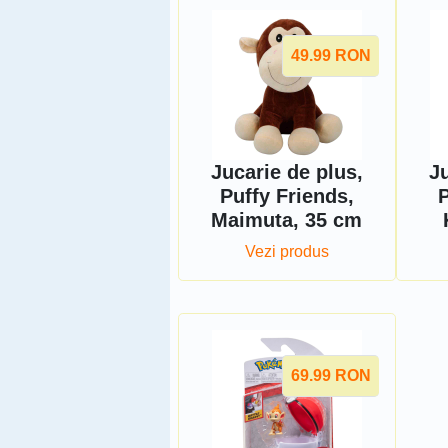
49.99
RON
Jucarie de plus,
Ju
Puffy Friends,
P
Maimuta, 35 cm
Vezi produs
69.99
RON