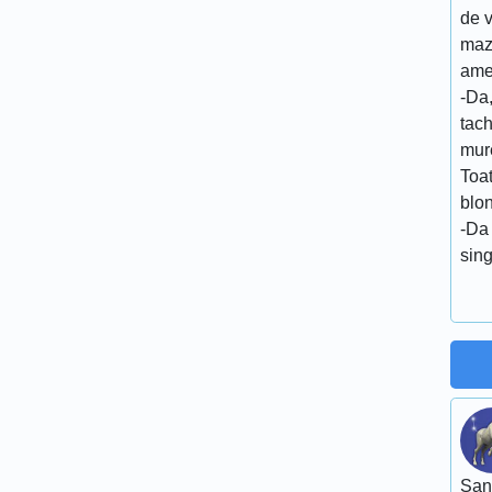
de v
maz
ame
-Da,
tac
mur
Toa
blon
-Da 
sing
San