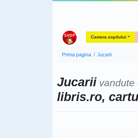
Camera copilului
Prima pagina
Jucarii
Jucarii
vandute
libris.ro, cart
Sorteaza dupa