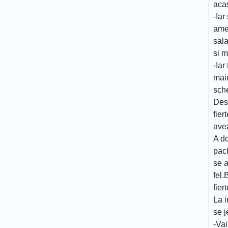
aca
-Iar
ame
sal
si m
-Iar
mai
sche
Des
fier
avea
A d
pach
se 
fel.
fier
La i
se j
-Vai