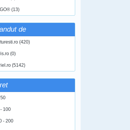
GO® (13)
andut de
turesti.ro (420)
ris.ro (0)
iel.ro (5142)
ret
 50
 - 100
0 - 200