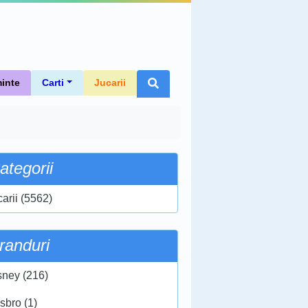
inte
Carti
Jucarii
ategorii
carii (5562)
randuri
sney (216)
sbro (1)