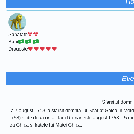
Ho
Sanatate
Bani
Dragoste
Eve
Sfarsitul domni
La 7 august 1758 ia sfarsit domnia lui Scarlat Ghica in Mol
1758) si de doua ori al Tarii Romanesti (august 1758 – 5 iuni
lea Ghica si fratele lui Matei Ghica.