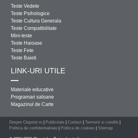
Teste Vedete
Teste Psihologice
Teste Cultura Generala
Teste Compatibilitate
Mini-teste
Teste Haioase
Teste Fete
Teste Baieti
LINK-URI UTILE
Materiale educative
Programari saloane
Magazinul de Carte
Despre Clopotel.ro
|
Publicitate
|
Contact
|
Termenii si conditii
|
Politica de confidentialitate
|
Politica de cookies
|
Sitemap