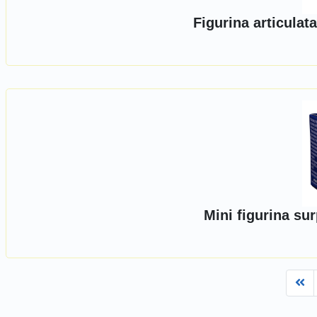
Figurina articula
Mini figurina su
Fi