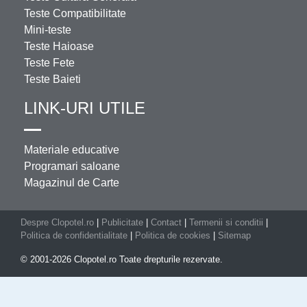
Teste Compatibilitate
Mini-teste
Teste Haioase
Teste Fete
Teste Baieti
LINK-URI UTILE
Materiale educative
Programari saloane
Magazinul de Carte
Despre Clopotel.ro
|
Publicitate
|
Contact
|
Termenii si conditii
|
Politica de confidentialitate
|
Politica de cookies
|
Sitemap
© 2001-2026 Clopotel.ro Toate drepturile rezervate.