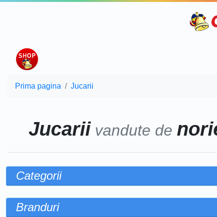
Prima pagina
Jucarii
Jucarii
norie
vandute de
Categorii
Branduri