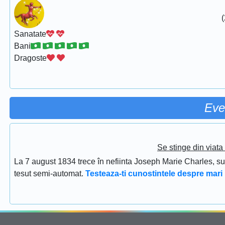
(
Sanatate
Bani
Dragoste
Eve
Se stinge din viat
La 7 august 1834 trece în nefiinta Joseph Marie Charles, s
tesut semi-automat.
Testeaza-ti cunostintele despre mari 