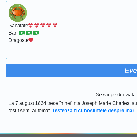
Sanatate
Bani
Dragoste
Eve
Se stinge din viat
La 7 august 1834 trece în nefiinta Joseph Marie Charles, s
tesut semi-automat.
Testeaza-ti cunostintele despre mari 