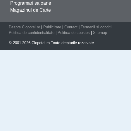
Programari saloane
Magazinul de Carte
Despre Clopotel.ro
|
Publicitate
|
Contact
|
Termenii si conditii
|
Politica de confidentialitate
|
Politica de cookies
|
Sitemap
© 2001-2026 Clopotel.ro Toate drepturile rezervate.