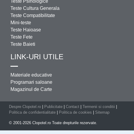
Teste Psihologice
Teste Cultura Generala
Teste Compatibilitate
Mini-teste
Teste Haioase
Teste Fete
Teste Baieti
LINK-URI UTILE
Materiale educative
Programari saloane
Magazinul de Carte
Despre Clopotel.ro
|
Publicitate
|
Contact
|
Termenii si conditii
|
Politica de confidentialitate
|
Politica de cookies
|
Sitemap
© 2001-2026 Clopotel.ro Toate drepturile rezervate.