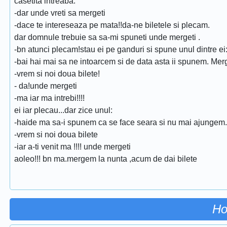
casetita intreaba:
-dar unde vreti sa mergeti
-dace te intereseaza pe mata!!da-ne biletele si plecam.
dar domnule trebuie sa sa-mi spuneti unde mergeti .
-bn atunci plecam!stau ei pe ganduri si spune unul dintre ei
-bai hai mai sa ne intoarcem si de data asta ii spunem. Merg 
-vrem si noi doua bilete!
- da!unde mergeti
-ma iar ma intrebi!!!!
ei iar plecau...dar zice unul:
-haide ma sa-i spunem ca se face seara si nu mai ajungem.
-vrem si noi doua bilete
-iar a-ti venit ma !!!! unde mergeti
aoleo!!! bn ma.mergem la nunta ,acum de dai bilete
Ho