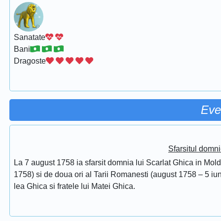
Sanatate
Bani
Dragoste
Eve
Sfarsitul domni
La 7 august 1758 ia sfarsit domnia lui Scarlat Ghica in Mol
1758) si de doua ori al Tarii Romanesti (august 1758 – 5 iuni
lea Ghica si fratele lui Matei Ghica.