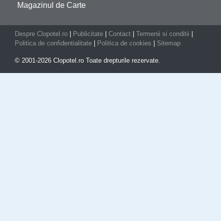
Magazinul de Carte
Despre Clopotel.ro
|
Publicitate
|
Contact
|
Termenii si conditii
|
Politica de confidentialitate
|
Politica de cookies
|
Sitemap
© 2001-2026 Clopotel.ro Toate drepturile rezervate.