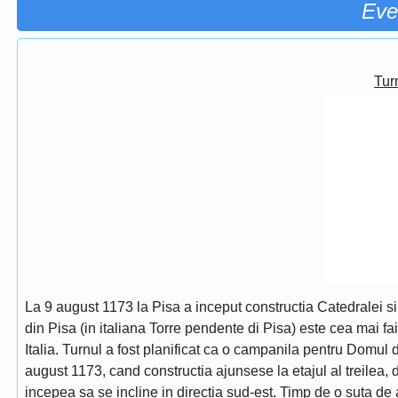
Eve
Turn
La 9 august 1173 la Pisa a inceput constructia Catedralei s
din Pisa (in italiana Torre pendente di Pisa) este cea mai fa
Italia. Turnul a fost planificat ca o campanila pentru Domul
august 1173, cand constructia ajunsese la etajul al treilea, dat
incepea sa se incline in directia sud-est. Timp de o suta de 