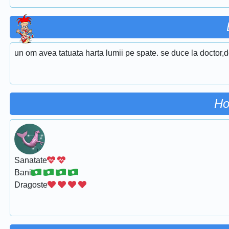
un om avea tatuata harta lumii pe spate. se duce la doctor,
Ho
Sanatate
Bani
Dragoste