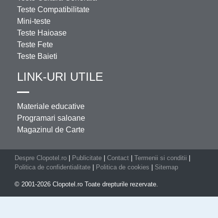
Teste Compatibilitate
Mini-teste
Teste Haioase
Teste Fete
Teste Baieti
LINK-URI UTILE
Materiale educative
Programari saloane
Magazinul de Carte
Despre Clopotel.ro
|
Publicitate
|
Contact
|
Termenii si conditii
|
Politica de confidentialitate
|
Politica de cookies
|
Sitemap
© 2001-2026 Clopotel.ro Toate drepturile rezervate.