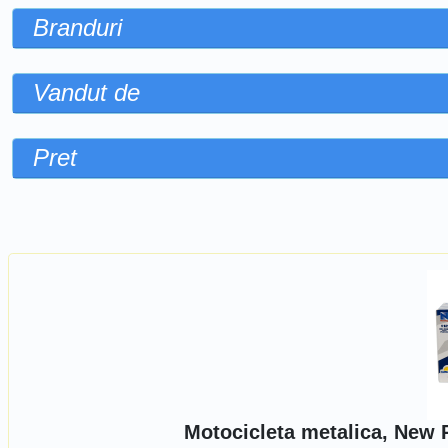
Branduri
Vandut de
Pret
Sorteaza dupa
Motocicleta metalica, New 