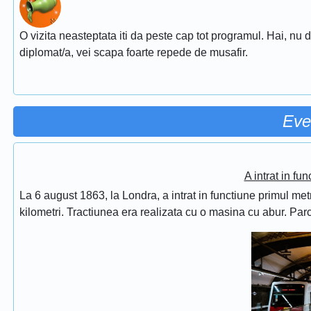
O vizita neasteptata iti da peste cap tot programul. Hai, nu d
diplomat/a, vei scapa foarte repede de musafir.
Eve
A intrat in fu
La 6 august 1863, la Londra, a intrat in functiune primul met
kilometri. Tractiunea era realizata cu o masina cu abur. Pa