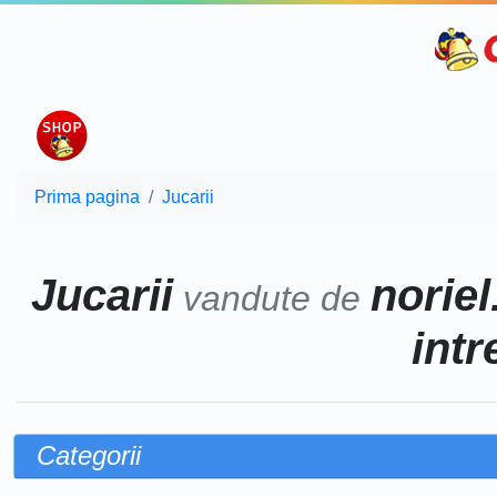
Prima pagina
Jucarii
Jucarii
noriel
vandute de
intr
Categorii