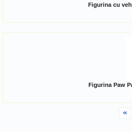
Figurina cu veh
Figurina Paw Pa
Fi