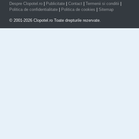
Despre Clopotel.ro
|
Publicitate
|
Contact
|
Termenii si conditii
|
Politica de confidentialitate
|
Politica de cookies
|
Sitemap
© 2001-2026 Clopotel.ro Toate drepturile rezervate.