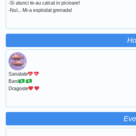
-Si atunci te-au calcat in picioare!
-Nu!... Mi-a explodat grenada!
Ho
Sanatate
Bani
Dragoste
Eve