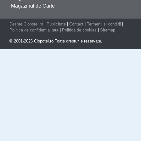
Magazinul de Carte
Despre Clopotel.ro
|
Publicitate
|
Contact
|
Termenii si conditii
|
Politica de confidentialitate
|
Politica de cookies
|
Sitemap
© 2001-2026 Clopotel.ro Toate drepturile rezervate.