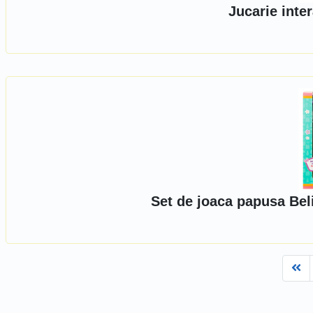
Jucarie inter
Set de joaca papusa Bel
Fi